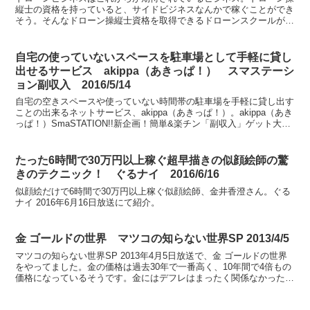
縦士の資格を持っていると、サイドビジネスなんかで稼ぐことができ
そう。そんなドローン操縦士資格を取得できるドローンスクールが、
大阪府豊中市にあるそうです。ちゃちゃ入れマンデー、20...
自宅の使っていないスペースを駐車場として手軽に貸し
出せるサービス akippa（あきっぱ！） スマステーシ
ョン副収入 2016/5/14
自宅の空きスペースや使っていない時間帯の駐車場を手軽に貸し出す
ことの出来るネットサービス、akippa（あきっぱ！）。akippa（あき
っぱ！）SmaSTATION!!新企画！簡単&楽チン「副収入」ゲット大作
戦！にて紹介。
たった6時間で30万円以上稼ぐ超早描きの似顔絵師の驚
きのテクニック！ ぐるナイ 2016/6/16
似顔絵だけで6時間で30万円以上稼ぐ似顔絵師、金井香澄さん。ぐる
ナイ 2016年6月16日放送にて紹介。
金 ゴールドの世界 マツコの知らない世界SP 2013/4/5
マツコの知らない世界SP 2013年4月5日放送で、金 ゴールドの世界
をやってました。金の価格は過去30年で一番高く、10年間で4倍もの
価格になっているそうです。金にはデフレはまったく関係なかったん
ですね。