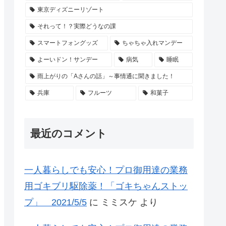
東京ディズニーリゾート
それって！？実際どうなの課
スマートフォングッズ
ちゃちゃ入れマンデー
よーいドン！サンデー
病気
睡眠
雨上がりの「Aさんの話」～事情通に聞きました！
兵庫
フルーツ
和菓子
最近のコメント
一人暮らしでも安心！プロ御用達の業務
用ゴキブリ駆除薬！「ゴキちゃんストッ
プ」 2021/5/5
に
ミミスケ
より