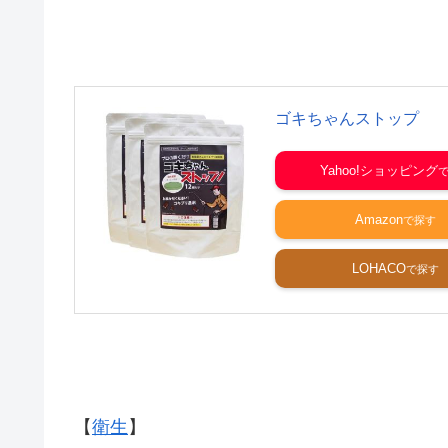
ゴキちゃんストップ
Yahoo!ショッピング
Amazon
LOHACO
【
衛生
】