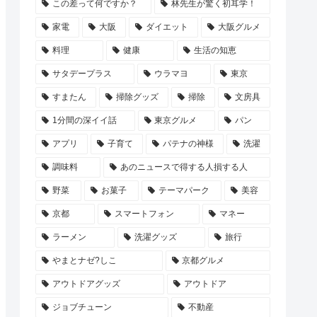
この差って何ですか？
林先生が驚く初耳学！
家電
大阪
ダイエット
大阪グルメ
料理
健康
生活の知恵
サタデープラス
ウラマヨ
東京
すまたん
掃除グッズ
掃除
文房具
1分間の深イイ話
東京グルメ
パン
アプリ
子育て
パテナの神様
洗濯
調味料
あのニュースで得する人損する人
野菜
お菓子
テーマパーク
美容
京都
スマートフォン
マネー
ラーメン
洗濯グッズ
旅行
やまとナゼ?しこ
京都グルメ
アウトドアグッズ
アウトドア
ジョブチューン
不動産