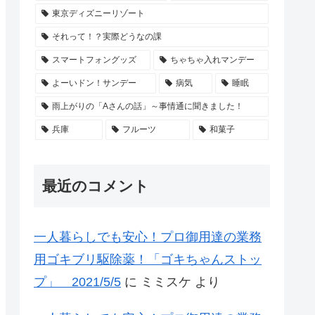
東京ディズニーリゾート
それって！？実際どうなの課
スマートフォングッズ
ちゃちゃ入れマンデー
よーいドン！サンデー
病気
睡眠
雨上がりの「Aさんの話」～事情通に聞きました！
兵庫
フルーツ
和菓子
最近のコメント
一人暮らしでも安心！プロ御用達の業務
用ゴキブリ駆除薬！「ゴキちゃんストッ
プ」 2021/5/5
に
ミミスケ
より