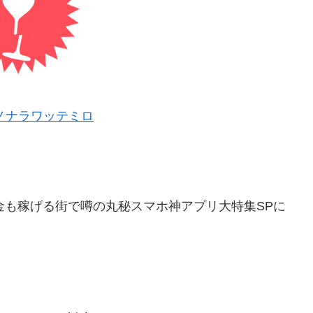
ノナラワッテミロ
、お金も稼げる街で噂の丸秘スマホ神アプリ大特集SPに