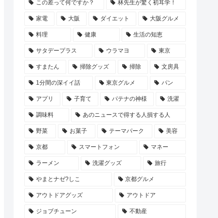
この差って何ですか？
林先生が驚く初耳学！
家電
大阪
ダイエット
大阪グルメ
料理
健康
生活の知恵
サタデープラス
ウラマヨ
東京
すまたん
掃除グッズ
掃除
文房具
1分間の深イイ話
東京グルメ
パン
アプリ
子育て
パテナの神様
洗濯
調味料
あのニュースで得する人損する人
野菜
お菓子
テーマパーク
美容
京都
スマートフォン
マネー
ラーメン
洗濯グッズ
旅行
やまとナゼ?しこ
京都グルメ
アウトドアグッズ
アウトドア
ジョブチューン
不動産