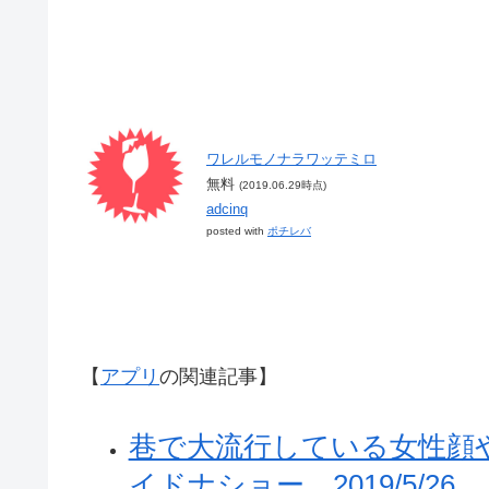
ワレルモノナラワッテミロ
無料
(2019.06.29時点)
adcinq
posted with
ポチレバ
【
アプリ
の関連記事】
巷で大流行している女性顔
イドナショー 2019/5/26