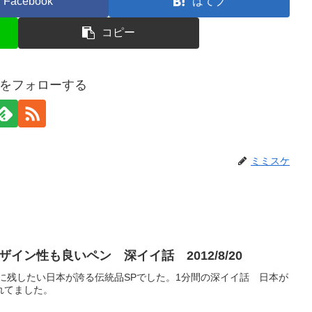
Facebook
はてブ
コピー
をフォローする
ミミスケ
ン性も良いペン 深イイ話 2012/8/20
未来に残したい日本が誇る伝統品SPでした。1分間の深イイ話 日本が
れてました。