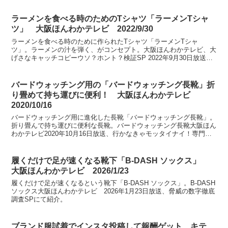
ラーメンを食べる時のためのTシャツ「ラーメンTシャ
ツ」 大阪ほんわかテレビ 2022/9/30
ラーメンを食べる時のために作られたTシャツ「ラーメンTシャ
ツ」。ラーメンの汁を弾く、がコンセプト。大阪ほんわかテレビ、大
げさなキャッチコピーウソ？ホント？検証SP 2022年9月30日放送に
て紹介。
バードウォッチング用の「バードウォッチング長靴」折
り畳めて持ち運びに便利！ 大阪ほんわかテレビ
2020/10/16
バードウォッチング用に進化した長靴「バードウォッチング長靴」。
折り畳んで持ち運びに便利な長靴。バードウォッチング長靴大阪ほん
わかテレビ2020年10月16日放送、行かなきゃモッタイナイ！専門店
のすぐれもの第発掘SPにて紹介。
履くだけで足が速くなる靴下「B-DASH ソックス」
大阪ほんわかテレビ 2026/1/23
履くだけで足が速くなるという靴下「B-DASH ソックス」。B-DASH
ソックス大阪ほんわかテレビ 2026年1月23日放送、脅威の数字徹底
調査SPにて紹介。
ブランド服試着でインスタ投稿して報酬ゲット キテ