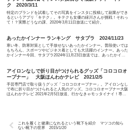
ク 2020/3/11
特定のブランドを試着してその写真をインスタに投稿して副業ができ
るというアプリ「キテク」。キテクも女優の緑川さんが挑戦！それっ
て！？実際どうなの課、2020年3月11日放送にて紹介。
あったかインナー ランキング サタプラ 2024/11/23
寒い冬、防寒対策として手放せないあったかインナー。普段使いでは
もちろん、スポーツやビジネス着としても大活躍のインナー。あった
かインナー今回、サタプラ2024年11月23日放送では、あったかイン
ナー ひたすら試してランキングおすすめベスト5に...
アイロンなしで折り目がつけられるグッズ「コロコロオ
ープナー」 大阪ほんわかテレビ 2021/2/5
手芸専門店で取り扱うグッズ「コロコロオープナー」。アイロンなし
で布に折り目がつけられると人気のグッズ。コロコロオープナー大阪
ほんわかテレビ 2021年2月5日放送、行かなきゃモッタイナイ！専門
店のお宝便利アイテムにて紹介。
これを履くと健康になれるという靴下を紹介 マツコの知ら
ない靴下の世界 2015/1/20