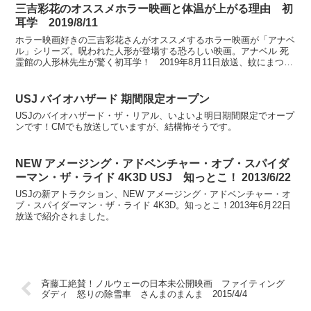
三吉彩花のオススメホラー映画と体温が上がる理由 初
耳学 2019/8/11
ホラー映画好きの三吉彩花さんがオススメするホラー映画が「アナベ
ル」シリーズ。呪われた人形が登場する恐ろしい映画。アナベル 死
霊館の人形林先生が驚く初耳学！ 2019年8月11日放送、蚊にまつわ
る小テストにて紹介。
USJ バイオハザード 期間限定オープン
USJのバイオハザード・ザ・リアル、いよいよ明日期間限定でオープ
ンです！CMでも放送していますが、結構怖そうです。
NEW アメージング・アドベンチャー・オブ・スパイダ
ーマン・ザ・ライド 4K3D USJ 知っとこ！ 2013/6/22
USJの新アトラクション、NEW アメージング・アドベンチャー・オ
ブ・スパイダーマン・ザ・ライド 4K3D。知っとこ！2013年6月22日
放送で紹介されました。
斉藤工絶賛！ノルウェーの日本未公開映画 ファイティング
ダディ 怒りの除雪車 さんまのまんま 2015/4/4