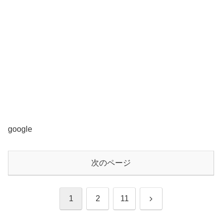
google
次のページ
次
1
2
11
へ