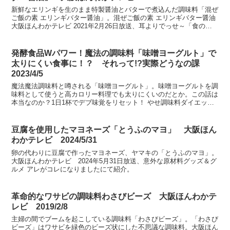
新鮮なエリンギを生のまま特製醤油とバターで煮込んだ調味料「混ぜ
ご飯の素 エリンギバター醤油」。混ぜご飯の素 エリンギバター醤油
大阪ほんわかテレビ 2021年2月26日放送、耳よりでっせ～「食のセ
レクトショップ 久世福高店」お家ご飯がワンラン...
発酵食品Wパワー！魔法の調味料「味噌ヨーグルト」で
太りにくい食事に！？ それって!?実際どうなの課
2023/4/5
魔法魔法調味料と噂される「味噌ヨーグルト」。味噌ヨーグルトを調
味料として使うと高カロリー料理でも太りにくいのだとか。この話は
本当なのか？1日1杯でデブ味覚をリセット！ やせ調味料ダイエット
それって!?実際どうなの課 2023年4月5日放送...
豆腐を使用したマヨネーズ「とうふのマヨ」 大阪ほん
わかテレビ 2024/5/31
卵の代わりに豆腐で作ったマヨネーズ、ヤマキの「とうふのマヨ」。
大阪ほんわかテレビ 2024年5月31日放送、意外な原材料グッズ＆グ
ルメ アレがコレになりましたにて紹介。
革命的なワサビの調味料わさびビーズ 大阪ほんわかテ
レビ 2019/2/8
主婦の間でブームを起こしている調味料「わさびビーズ」。「わさび
ビーズ」はワサビを緑色のビーズ状にした不思議な調味料。大阪ほん