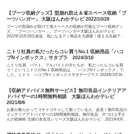
【ブーツ収納グッズ】型崩れ防止＆省スペース収納「ブ
ーツハンガー」 大阪ほんわかテレビ 2022/10/28
ブーツの型崩れが防げて省スペースの収納が可能なブーツ収納グッ
ズ、「ブーツハンガー」。ブーツハンガー大阪ほんわかテレビ
2022年10月28日放送、気になるアノ商品を大調査！使える丸秘アイ
テムSPにて紹介。
ニトリ社員の私だったらコレ買うNo.1 収納用品「ハコ
ブNインボックス」サタプラ 2024/3/16
ニトリ社員、パート、アルバイトの方たちが、私だったらコレを買
う！というニトリのNo.1 収納用品は、「ハコブNインボックス」で
した。ニトリ ハコブNインボックスサタデープラス 2024年3月16日
放送、935人のニトリ社員、パート、アルバイ...
【収納アドバイス無料サービス】無印良品インテリアア
ドバイザーの1時間無料相談 大阪ほんわかテレビ
2021/8/6
お家が散らかってゴチャゴチャして困っている人、必見！無印良品の
インテリアアドバイザーの1時間無料相談。無印良品 片づけ上手さ
んの収納術 主婦の友生活シリーズ大阪ほんわかテレビ、2021年8月6
日放送、知らなきゃ損するアノお店の活用術SPにて...