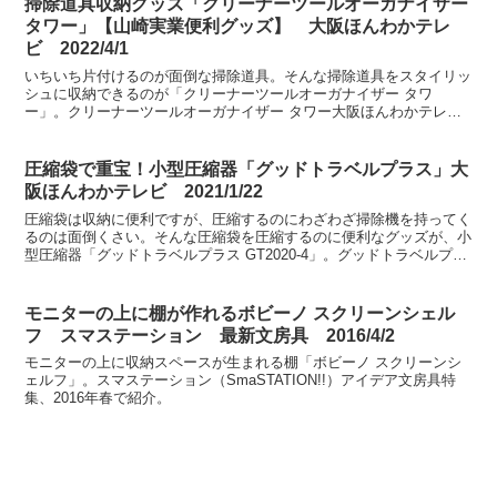
掃除道具収納グッズ「クリーナーツールオーガナイザー
タワー」【山崎実業便利グッズ】 大阪ほんわかテレ
ビ 2022/4/1
いちいち片付けるのが面倒な掃除道具。そんな掃除道具をスタイリッ
シュに収納できるのが「クリーナーツールオーガナイザー タワ
ー」。クリーナーツールオーガナイザー タワー大阪ほんわかテレ
ビ 2022年4月1日放送、耳よりでっせ～キッチン＆収納の神...
圧縮袋で重宝！小型圧縮器「グッドトラベルプラス」大
阪ほんわかテレビ 2021/1/22
圧縮袋は収納に便利ですが、圧縮するのにわざわざ掃除機を持ってく
るのは面倒くさい。そんな圧縮袋を圧縮するのに便利なグッズが、小
型圧縮器「グッドトラベルプラス GT2020-4」。グッドトラベルプラ
ス大阪ほんわかテレビ 2021年1月22日放送...
モニターの上に棚が作れるボビーノ スクリーンシェル
フ スマステーション 最新文房具 2016/4/2
モニターの上に収納スペースが生まれる棚「ボビーノ スクリーンシ
ェルフ」。スマステーション（SmaSTATION!!）アイデア文房具特
集、2016年春で紹介。