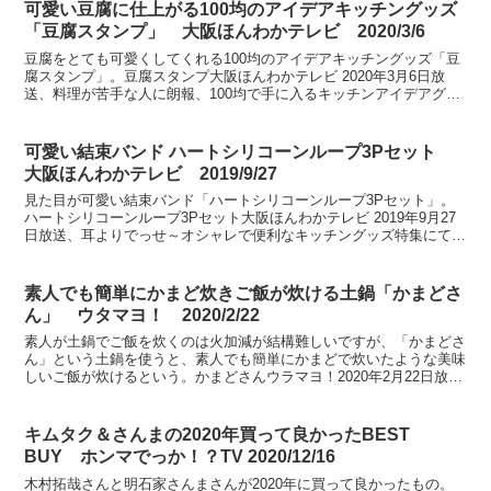
可愛い豆腐に仕上がる100均のアイデアキッチングッズ
「豆腐スタンプ」 大阪ほんわかテレビ 2020/3/6
豆腐をとても可愛くしてくれる100均のアイデアキッチングッズ「豆
腐スタンプ」。豆腐スタンプ大阪ほんわかテレビ 2020年3月6日放
送、料理が苦手な人に朗報、100均で手に入るキッチンアイデアグッ
ズにて紹介。
可愛い結束バンド ハートシリコーンループ3Pセット
大阪ほんわかテレビ 2019/9/27
見た目が可愛い結束バンド「ハートシリコーンループ3Pセット」。
ハートシリコーンループ3Pセット大阪ほんわかテレビ 2019年9月27
日放送、耳よりでっせ～オシャレで便利なキッチングッズ特集にて紹
介。
素人でも簡単にかまど炊きご飯が炊ける土鍋「かまどさ
ん」 ウタマヨ！ 2020/2/22
素人が土鍋でご飯を炊くのは火加減が結構難しいですが、「かまどさ
ん」という土鍋を使うと、素人でも簡単にかまどで炊いたような美味
しいご飯が炊けるという。かまどさんウラマヨ！2020年2月22日放
送、壮絶地獄からの生還劇！大ヒット炊飯器＆奇跡のタ...
キムタク＆さんまの2020年買って良かったBEST
BUY ホンマでっか！？TV 2020/12/16
木村拓哉さんと明石家さんまさんが2020年に買って良かったもの。