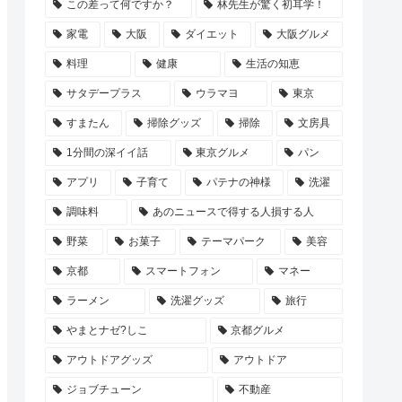
この差って何ですか？
林先生が驚く初耳学！
家電
大阪
ダイエット
大阪グルメ
料理
健康
生活の知恵
サタデープラス
ウラマヨ
東京
すまたん
掃除グッズ
掃除
文房具
1分間の深イイ話
東京グルメ
パン
アプリ
子育て
パテナの神様
洗濯
調味料
あのニュースで得する人損する人
野菜
お菓子
テーマパーク
美容
京都
スマートフォン
マネー
ラーメン
洗濯グッズ
旅行
やまとナゼ?しこ
京都グルメ
アウトドアグッズ
アウトドア
ジョブチューン
不動産