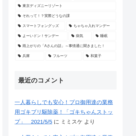
東京ディズニーリゾート
それって！？実際どうなの課
スマートフォングッズ
ちゃちゃ入れマンデー
よーいドン！サンデー
病気
睡眠
雨上がりの「Aさんの話」～事情通に聞きました！
兵庫
フルーツ
和菓子
最近のコメント
一人暮らしでも安心！プロ御用達の業務
用ゴキブリ駆除薬！「ゴキちゃんストッ
プ」 2021/5/5
に
ミミスケ
より