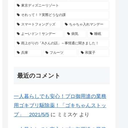
東京ディズニーリゾート
それって！？実際どうなの課
スマートフォングッズ
ちゃちゃ入れマンデー
よーいドン！サンデー
病気
睡眠
雨上がりの「Aさんの話」～事情通に聞きました！
兵庫
フルーツ
和菓子
最近のコメント
一人暮らしでも安心！プロ御用達の業務
用ゴキブリ駆除薬！「ゴキちゃんストッ
プ」 2021/5/5
に
ミミスケ
より