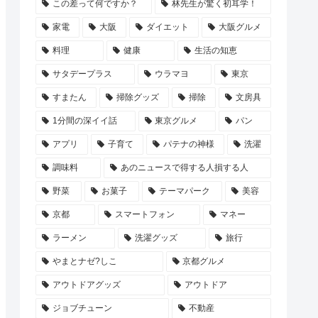
この差って何ですか？
林先生が驚く初耳学！
家電
大阪
ダイエット
大阪グルメ
料理
健康
生活の知恵
サタデープラス
ウラマヨ
東京
すまたん
掃除グッズ
掃除
文房具
1分間の深イイ話
東京グルメ
パン
アプリ
子育て
パテナの神様
洗濯
調味料
あのニュースで得する人損する人
野菜
お菓子
テーマパーク
美容
京都
スマートフォン
マネー
ラーメン
洗濯グッズ
旅行
やまとナゼ?しこ
京都グルメ
アウトドアグッズ
アウトドア
ジョブチューン
不動産