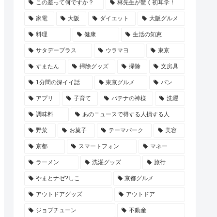
この差って何ですか？
林先生が驚く初耳学！
家電
大阪
ダイエット
大阪グルメ
料理
健康
生活の知恵
サタデープラス
ウラマヨ
東京
すまたん
掃除グッズ
掃除
文房具
1分間の深イイ話
東京グルメ
パン
アプリ
子育て
パテナの神様
洗濯
調味料
あのニュースで得する人損する人
野菜
お菓子
テーマパーク
美容
京都
スマートフォン
マネー
ラーメン
洗濯グッズ
旅行
やまとナゼ?しこ
京都グルメ
アウトドアグッズ
アウトドア
ジョブチューン
不動産