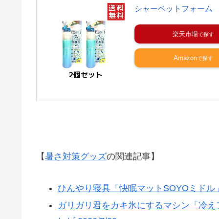
シャーベットフォーム
楽天市場
Amazon
【
暑さ対策グッズ
の関連記事】
ひんやり寝具「快眠マットSOYOミドル」 
ガリガリ君をカキ氷にするマシン「冷え