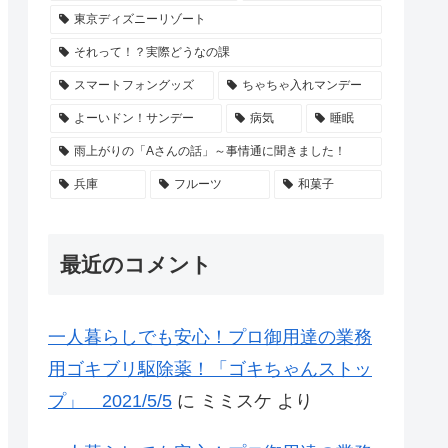
東京ディズニーリゾート
それって！？実際どうなの課
スマートフォングッズ
ちゃちゃ入れマンデー
よーいドン！サンデー
病気
睡眠
雨上がりの「Aさんの話」～事情通に聞きました！
兵庫
フルーツ
和菓子
最近のコメント
一人暮らしでも安心！プロ御用達の業務
用ゴキブリ駆除薬！「ゴキちゃんストッ
プ」 2021/5/5
に
ミミスケ
より