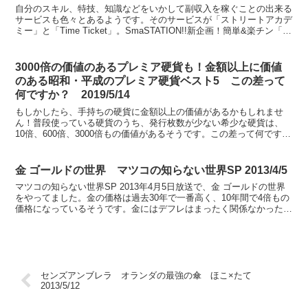
自分のスキル、特技、知識などをいかして副収入を稼ぐことの出来る
サービスも色々とあるようです。そのサービスが「ストリートアカデ
ミー」と「Time Ticket」。SmaSTATION!!新企画！簡単&楽チン「副
収入」ゲット大作戦！にて紹介して...
3000倍の価値のあるプレミア硬貨も！金額以上に価値
のある昭和・平成のプレミア硬貨ベスト5 この差って
何ですか？ 2019/5/14
もしかしたら、手持ちの硬貨に金額以上の価値があるかもしれませ
ん！普段使っている硬貨のうち、発行枚数が少ない希少な硬貨は、
10倍、600倍、3000倍もの価値があるそうです。この差って何です
か？2019年5月14日放送、金額以上の価値がある硬...
金 ゴールドの世界 マツコの知らない世界SP 2013/4/5
マツコの知らない世界SP 2013年4月5日放送で、金 ゴールドの世界
をやってました。金の価格は過去30年で一番高く、10年間で4倍もの
価格になっているそうです。金にはデフレはまったく関係なかったん
ですね。
センズアンブレラ オランダの最強の傘 ほこ×たて
2013/5/12