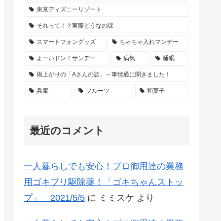
東京ディズニーリゾート
それって！？実際どうなの課
スマートフォングッズ
ちゃちゃ入れマンデー
よーいドン！サンデー
病気
睡眠
雨上がりの「Aさんの話」～事情通に聞きました！
兵庫
フルーツ
和菓子
最近のコメント
一人暮らしでも安心！プロ御用達の業務
用ゴキブリ駆除薬！「ゴキちゃんストッ
プ」 2021/5/5
に
ミミスケ
より