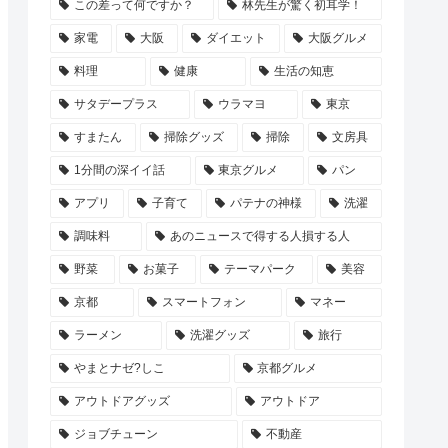
この差って何ですか？
林先生が驚く初耳学！
家電
大阪
ダイエット
大阪グルメ
料理
健康
生活の知恵
サタデープラス
ウラマヨ
東京
すまたん
掃除グッズ
掃除
文房具
1分間の深イイ話
東京グルメ
パン
アプリ
子育て
パテナの神様
洗濯
調味料
あのニュースで得する人損する人
野菜
お菓子
テーマパーク
美容
京都
スマートフォン
マネー
ラーメン
洗濯グッズ
旅行
やまとナゼ?しこ
京都グルメ
アウトドアグッズ
アウトドア
ジョブチューン
不動産