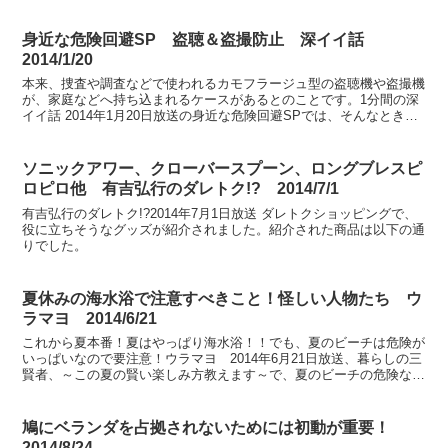
身近な危険回避SP 盗聴＆盗撮防止 深イイ話
2014/1/20
本来、捜査や調査などで使われるカモフラージュ型の盗聴機や盗撮機
が、家庭などへ持ち込まれるケースがあるとのことです。1分間の深
イイ話 2014年1月20日放送の身近な危険回避SPでは、そんなときの
ために、盗撮防止対策、盗聴防止対策が紹介されま...
ソニックアワー、クローバースプーン、ロングブレスピ
ロピロ他 有吉弘行のダレトク!? 2014/7/1
有吉弘行のダレトク!?2014年7月1日放送 ダレトクショッピングで、
役に立ちそうなグッズが紹介されました。紹介された商品は以下の通
りでした。
夏休みの海水浴で注意すべきこと！怪しい人物たち ウ
ラマヨ 2014/6/21
これから夏本番！夏はやっぱり海水浴！！でも、夏のビーチは危険が
いっぱいなので要注意！ウラマヨ 2014年6月21日放送、暮らしの三
賢者、～この夏の賢い楽しみ方教えます～で、夏のビーチの危険なポ
イントが紹介されました。
鳩にベランダを占拠されないためには初動が重要！
2014/8/24