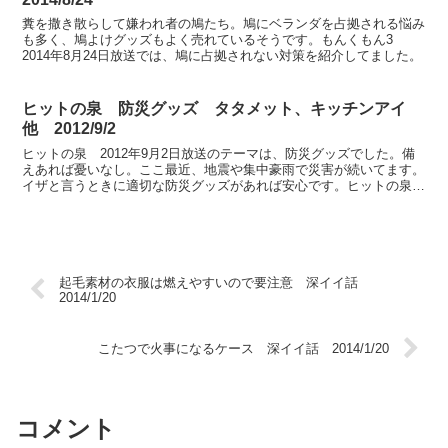
糞を撒き散らして嫌われ者の鳩たち。鳩にベランダを占拠される悩み
も多く、鳩よけグッズもよく売れているそうです。もんくもん3
2014年8月24日放送では、鳩に占拠されない対策を紹介してました。
ヒットの泉 防災グッズ タタメット、キッチンアイ
他 2012/9/2
ヒットの泉 2012年9月2日放送のテーマは、防災グッズでした。備
えあれば憂いなし。ここ最近、地震や集中豪雨で災害が続いてます。
イザと言うときに適切な防災グッズがあれば安心です。ヒットの泉で
紹介された防災グッズは以下の通りでした。
起毛素材の衣服は燃えやすいので要注意 深イイ話
2014/1/20
こたつで火事になるケース 深イイ話 2014/1/20
コメント