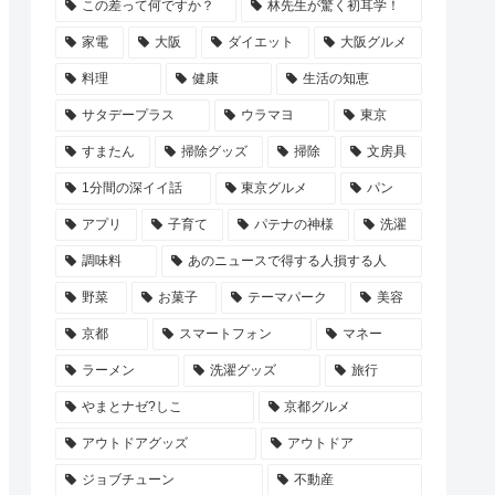
この差って何ですか？
林先生が驚く初耳学！
家電
大阪
ダイエット
大阪グルメ
料理
健康
生活の知恵
サタデープラス
ウラマヨ
東京
すまたん
掃除グッズ
掃除
文房具
1分間の深イイ話
東京グルメ
パン
アプリ
子育て
パテナの神様
洗濯
調味料
あのニュースで得する人損する人
野菜
お菓子
テーマパーク
美容
京都
スマートフォン
マネー
ラーメン
洗濯グッズ
旅行
やまとナゼ?しこ
京都グルメ
アウトドアグッズ
アウトドア
ジョブチューン
不動産