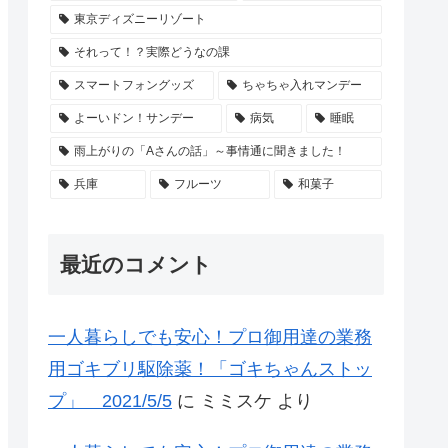
東京ディズニーリゾート
それって！？実際どうなの課
スマートフォングッズ
ちゃちゃ入れマンデー
よーいドン！サンデー
病気
睡眠
雨上がりの「Aさんの話」～事情通に聞きました！
兵庫
フルーツ
和菓子
最近のコメント
一人暮らしでも安心！プロ御用達の業務
用ゴキブリ駆除薬！「ゴキちゃんストッ
プ」 2021/5/5
に
ミミスケ
より