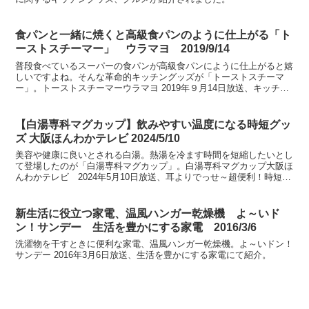
食パンと一緒に焼くと高級食パンのように仕上がる「ト
ーストスチーマー」 ウラマヨ 2019/9/14
普段食べているスーパーの食パンが高級食パンにように仕上がると嬉
しいですよね。そんな革命的キッチングッズが「トーストスチーマ
ー」。トーストスチーマーウラマヨ 2019年９月14日放送、キッチン
革命の裏側にて紹介。
【白湯専科マグカップ】飲みやすい温度になる時短グッ
ズ 大阪ほんわかテレビ 2024/5/10
美容や健康に良いとされる白湯。熱湯を冷ます時間を短縮したいとし
て登場したのが「白湯専科マグカップ」。白湯専科マグカップ大阪ほ
んわかテレビ 2024年5月10日放送、耳よりでっせ～超便利！時短グ
ッズSPにて紹介。
新生活に役立つ家電、温風ハンガー乾燥機 よ～いド
ン！サンデー 生活を豊かにする家電 2016/3/6
洗濯物を干すときに便利な家電、温風ハンガー乾燥機。よ～いドン！
サンデー 2016年3月6日放送、生活を豊かにする家電にて紹介。