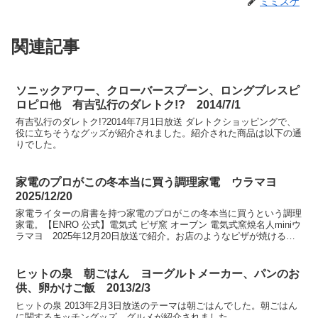
ミミスケ
関連記事
ソニックアワー、クローバースプーン、ロングブレスピ
ロピロ他 有吉弘行のダレトク!? 2014/7/1
有吉弘行のダレトク!?2014年7月1日放送 ダレトクショッピングで、
役に立ちそうなグッズが紹介されました。紹介された商品は以下の通
りでした。
家電のプロがこの冬本当に買う調理家電 ウラマヨ
2025/12/20
家電ライターの肩書を持つ家電のプロがこの冬本当に買うという調理
家電。【ENRO 公式】電気式 ピザ窯 オーブン 電気式窯焼名人miniウ
ラマヨ 2025年12月20日放送で紹介。お店のようなピザが焼ける電
気ピザ窯調理家電を紹介してくれた家電...
ヒットの泉 朝ごはん ヨーグルトメーカー、パンのお
供、卵かけご飯 2013/2/3
ヒットの泉 2013年2月3日放送のテーマは朝ごはんでした。朝ごはん
に関するキッチングッズ、グルメが紹介されました。