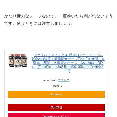
かなり極力なテープなので、一度巻いたら剥がれないそう
です。使うときには注意しましょう。
ファイバーフィックス 従来のダクトテープの
100倍の強度！最強補修テープFiberFix 修理、自
動車、配管、水道管＆ホース、急な補修、DIY
に! (FiberFix 1inch(2.5cm幅)X100cm) [並行輸入
品]
posted with
カエレバ
FiberFix
Amazon
楽天市場
Yahooショッピング