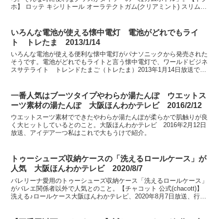
ホ】 ロッテ キシリトール オーラテクトガム(クリアミント) スリムボ
トル大阪ほんわかテレビ、2022年7月29日放...
いろんな電池が使える懐中電灯 電池がどれでもライ
ト トレたま 2013/1/14
いろんな電池が使える便利な懐中電灯がパナソニックから発売された
そうです。電池がどれでもライトと言う懐中電灯で、ワールドビジネ
スサテライト トレンドたまご（トレたま）2013年1月14日放送で紹
介されました。
一番人気はブーツタイプやわらか湯たんぽ ウエットス
ーツ素材の湯たんぽ 大阪ほんわかテレビ 2016/2/12
ウエットスーツ素材でできたやわらか湯たんぽが柔らかで肌触りが良
く大ヒットしているとのこと。大阪ほんわかテレビ 2016年2月12日
放送、アイデア一つ私はこれで大もうけで紹介。
トゥーシューズ収納ケースの「洗えるロールケース」が
人気 大阪ほんわかテレビ 2020/8/7
バレリーナ愛用のトゥーシューズ収納ケース「洗えるロールケース」
がバレエ関係者以外で人気とのこと。【チャコット 公式(chacott)】
洗える♪ロールケース大阪ほんわかテレビ、2020年8月7日放送、行か
なきゃモッタイナイ！専門店のお宝便利ア...