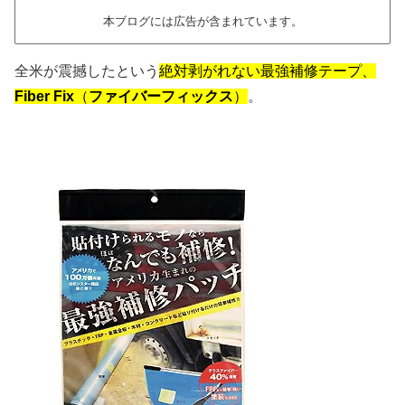
本ブログには広告が含まれています。
全米が震撼したという
絶対剥がれない最強補修テープ、
Fiber Fix
（
ファイバーフィックス
）
。