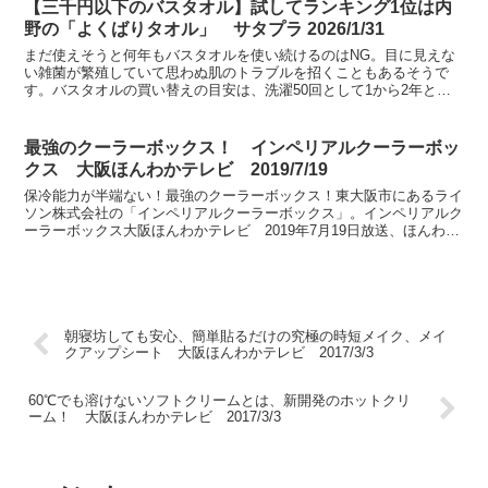
【三千円以下のバスタオル】試してランキング1位は内
野の「よくばりタオル」 サタプラ 2026/1/31
まだ使えそうと何年もバスタオルを使い続けるのはNG。目に見えな
い雑菌が繁殖していて思わぬ肌のトラブルを招くこともあるそうで
す。バスタオルの買い替えの目安は、洗濯50回として1から2年との
こと。ということで、これを機にバスタオルを買い替えまし...
最強のクーラーボックス！ インペリアルクーラーボッ
クス 大阪ほんわかテレビ 2019/7/19
保冷能力が半端ない！最強のクーラーボックス！東大阪市にあるライ
ソン株式会社の「インペリアルクーラーボックス」。インペリアルク
ーラーボックス大阪ほんわかテレビ 2019年7月19日放送、ほんわか
リ流・夏の定番SPにて紹介。
朝寝坊しても安心、簡単貼るだけの究極の時短メイク、メイ
クアップシート 大阪ほんわかテレビ 2017/3/3
60℃でも溶けないソフトクリームとは、新開発のホットクリ
ーム！ 大阪ほんわかテレビ 2017/3/3