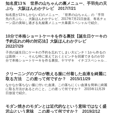
知名度13％ 世界の山ちゃんの裏メニュー、手羽先の天
ぷら 大阪ほんわかテレビ 2017/7/21
知名度が13％しかない幻のメニュー、「世界の山ちゃん」の「手羽
先の天ぷら」。大阪ほんわかテレビ、2017年7月21日放送、有名チェ
ーン店の美味し過ぎる丸秘裏メニュー大暴露スペシャルで紹介。
10分で本格ショートケーキを作る裏技【誕生日ケーキの
予約忘れの時の対応法】大阪ほんわかテレビ
2022/7/29
子供の誕生日にケーキの予約を忘れてしまい大ピンチ！1から作るの
は面倒・・・。そんな時に覚えておくとピンチを回避できるのが10
分で本格ショートケーキを作る裏技。ヤマザキ イチゴスペシャル大
阪ほんわかテレビ、2022年7月29日放送にて紹介。
クリーニングのプロが教える服に付着した血液を綺麗に
取る方法 この差って何ですか？ 2015/11/29
なかなか落ちない服に付いた血液。この落ちにくい血液を簡単に綺麗
に取る方法があるとのこと。この差って何ですか？ 2015年11月29
日放送で紹介。
モダン焼きのモダンとは近代的なという意味ではなく盛
沢山という意味 この差って何ですか？ 2019/2/12