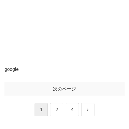
google
次のページ
次
1
2
4
へ