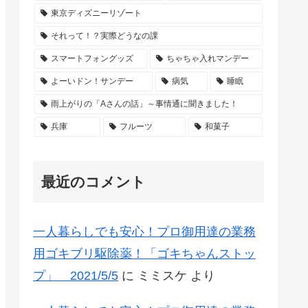
東京ディズニーリゾート
それって！？実際どうなの課
スマートフォングッズ
ちゃちゃ入れマンデー
よーいドン！サンデー
病気
睡眠
雨上がりの「Aさんの話」～事情通に聞きました！
兵庫
フルーツ
和菓子
最近のコメント
一人暮らしでも安心！プロ御用達の業務
用ゴキブリ駆除薬！「ゴキちゃんストッ
プ」 2021/5/5
に
ミミスケ
より