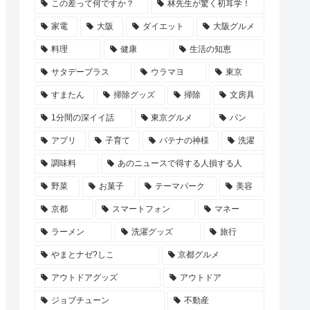
この差って何ですか？
林先生が驚く初耳学！
家電
大阪
ダイエット
大阪グルメ
料理
健康
生活の知恵
サタデープラス
ウラマヨ
東京
すまたん
掃除グッズ
掃除
文房具
1分間の深イイ話
東京グルメ
パン
アプリ
子育て
パテナの神様
洗濯
調味料
あのニュースで得する人損する人
野菜
お菓子
テーマパーク
美容
京都
スマートフォン
マネー
ラーメン
洗濯グッズ
旅行
やまとナゼ?しこ
京都グルメ
アウトドアグッズ
アウトドア
ジョブチューン
不動産