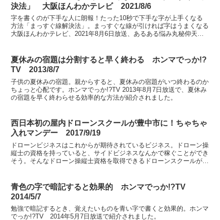
決法」 大阪ほんわかテレビ 2021/8/6
字を書くのが下手な人に朗報！たった10秒で下手な字が上手くなる
方法「まっすぐ線解決法」。まっすぐな線が引ければ字はうまくなる
大阪ほんわかテレビ、2021年8月6日放送、あるある悩み丸秘仰天解
決法にて紹介。
夏休みの宿題は分割すると早く終わる ホンマでっか!?
TV 2013/8/7
子供の夏休みの宿題。親からすると、夏休みの宿題がいつ終わるのか
ちょっと心配です。ホンマでっか!?TV 2013年8月7日放送で、夏休み
の宿題を早く終わらせる効率的な方法が紹介されました。
西日本初の屋内ドローンスクールが豊中市に！ちゃちゃ
入れマンデー 2017/9/19
ドローンビジネスはこれからが期待されているビジネス。ドローン操
縦士の資格を持っていると、サイドビジネスなんかで稼ぐことができ
そう。そんなドローン操縦士資格を取得できるドローンスクールが、
大阪府豊中市にあるそうです。ちゃちゃ入れマンデー、20...
青色の字で暗記すると効果的 ホンマでっか!?TV
2014/5/7
勉強で暗記するとき、覚えたいものを青い字で書くと効果的。ホンマ
でっか!?TV 2014年5月7日放送で紹介されました。