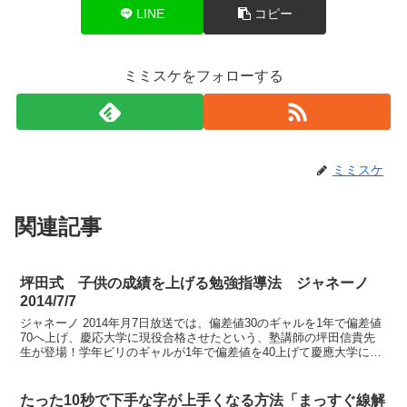
LINE
コピー
ミミスケをフォローする
ミミスケ
関連記事
坪田式 子供の成績を上げる勉強指導法 ジャネーノ
2014/7/7
ジャネーノ 2014年月7日放送では、偏差値30のギャルを1年で偏差値
70へ上げ、慶応大学に現役合格させたという、塾講師の坪田信貴先
生が登場！学年ビリのギャルが1年で偏差値を40上げて慶應大学に現
役合格した話 楽天市場坪田式勉強指導法のポイ...
たった10秒で下手な字が上手くなる方法「まっすぐ線解