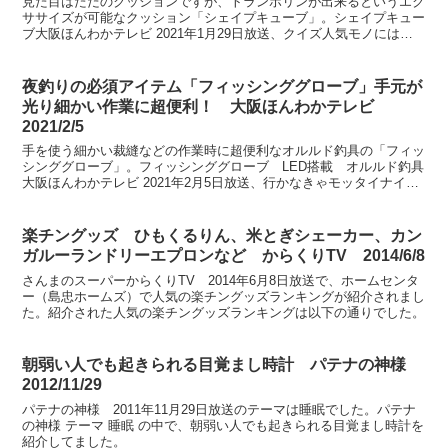
見た目はただのクッションですが、トランポリンが出来るというエク
ササイズが可能なクッション「シェイプキューブ」。シェイプキュー
ブ大阪ほんわかテレビ 2021年1月29日放送、クイズ人気モノにはワ
ケがあるにて紹介。
夜釣りの必須アイテム「フィッシンググローブ」手元が
光り細かい作業に超便利！ 大阪ほんわかテレビ
2021/2/5
手を使う細かい裁縫などの作業時に超便利なオルルド釣具の「フィッ
シンググローブ」。フィッシンググローブ LED搭載 オルルド釣具
大阪ほんわかテレビ 2021年2月5日放送、行かなきゃモッタイナイ！
専門店のお宝便利アイテムにて紹介。
楽チングッズ ひもくるりん、米とぎシェーカー、カン
ガルーランドリーエプロンなど からくりTV 2014/6/8
さんまのスーパーからくりTV 2014年6月8日放送で、ホームセンタ
ー（島忠ホームズ）で人気の楽チングッズランキングが紹介されまし
た。紹介された人気の楽チングッズランキングは以下の通りでした。
朝弱い人でも起きられる目覚まし時計 パテナの神様
2012/11/29
パテナの神様 2011年11月29日放送のテーマは睡眠でした。パテナ
の神様 テーマ 睡眠 の中で、朝弱い人でも起きられる目覚まし時計を
紹介してました。