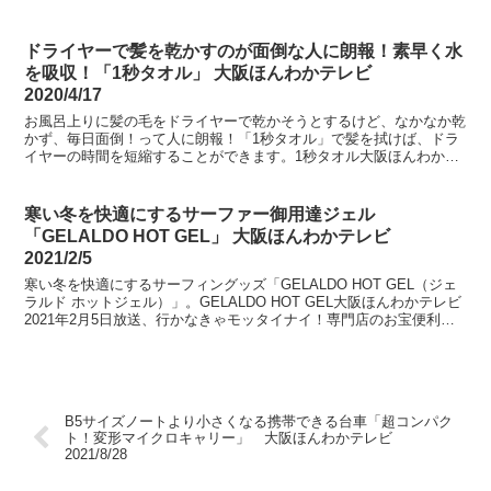
ドライヤーで髪を乾かすのが面倒な人に朗報！素早く水
を吸収！「1秒タオル」 大阪ほんわかテレビ
2020/4/17
お風呂上りに髪の毛をドライヤーで乾かそうとするけど、なかなか乾
かず、毎日面倒！って人に朗報！「1秒タオル」で髪を拭けば、ドラ
イヤーの時間を短縮することができます。1秒タオル大阪ほんわかテ
レビ、2020年4月17日放送、モタモタをスタイリッシ...
寒い冬を快適にするサーファー御用達ジェル
「GELALDO HOT GEL」 大阪ほんわかテレビ
2021/2/5
寒い冬を快適にするサーフィングッズ「GELALDO HOT GEL（ジェ
ラルド ホットジェル）」。GELALDO HOT GEL大阪ほんわかテレビ
2021年2月5日放送、行かなきゃモッタイナイ！専門店のお宝便利ア
イテムにて紹介。
B5サイズノートより小さくなる携帯できる台車「超コンパク
ト！変形マイクロキャリー」 大阪ほんわかテレビ
2021/8/28