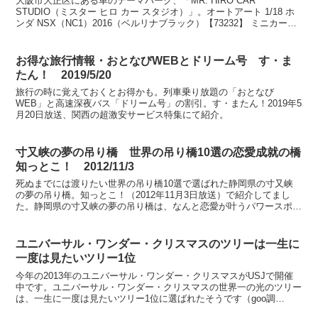
大阪市大正区にある車のテーマパーク、「MR. HIRO CAR
STUDIO（ミスター ヒロ カー スタジオ）」。オートアート 1/18 ホ
ンダ NSX（NC1）2016（ベルリナブラック）【73232】 ミニカー大
阪ほんわかテレビ 202...
お得な旅行情報・おとなびWEBとドリーム号 す・ま
たん！ 2019/5/20
旅行の時に覚えておくとお得かも。列車乗り放題の「おとなび
WEB」と高速深夜バス「ドリーム号」の割引。す・またん！2019年5
月20日放送、関西の超激安サービス特集にて紹介。
寸又峡の夢の吊り橋 世界の吊り橋10選の恋愛成就の橋
知っとこ！ 2012/11/3
死ぬまでには渡りたい世界の吊り橋10選で選ばれた静岡県の寸又峡
の夢の吊り橋。知っとこ！（2012年11月3日放送）で紹介してまし
た。静岡県の寸又峡の夢の吊り橋は、なんと恋愛が叶うパワースポッ
トでもあるとのこと。
ユニバーサル・ワンダー・クリスマスのツリーは一生に
一度は見たいツリー1位
今年の2013年のユニバーサル・ワンダー・クリスマスがUSJで開催
中です。ユニバーサル・ワンダー・クリスマスの世界一の光のツリー
は、一生に一度は見たいツリー1位に選ばれたそうです（goo調
べ）。