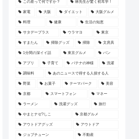
この差って何ですか？
林先生が驚く初耳学！
家電
大阪
ダイエット
大阪グルメ
料理
健康
生活の知恵
サタデープラス
ウラマヨ
東京
すまたん
掃除グッズ
掃除
文房具
1分間の深イイ話
東京グルメ
パン
アプリ
子育て
パテナの神様
洗濯
調味料
あのニュースで得する人損する人
野菜
お菓子
テーマパーク
美容
京都
スマートフォン
マネー
ラーメン
洗濯グッズ
旅行
やまとナゼ?しこ
京都グルメ
アウトドアグッズ
アウトドア
ジョブチューン
不動産