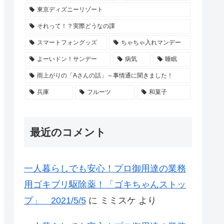
東京ディズニーリゾート
それって！？実際どうなの課
スマートフォングッズ
ちゃちゃ入れマンデー
よーいドン！サンデー
病気
睡眠
雨上がりの「Aさんの話」～事情通に聞きました！
兵庫
フルーツ
和菓子
最近のコメント
一人暮らしでも安心！プロ御用達の業務
用ゴキブリ駆除薬！「ゴキちゃんストッ
プ」 2021/5/5
に
ミミスケ
より