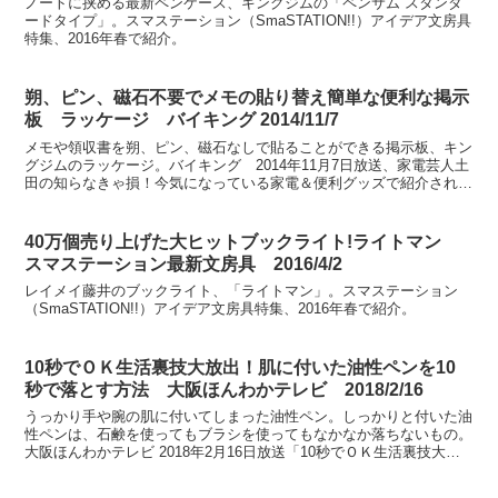
ノートに挟める最新ペンケース、キングジムの「ペンサム スタンダ
ードタイプ」。スマステーション（SmaSTATION!!）アイデア文房具
特集、2016年春で紹介。
朔、ピン、磁石不要でメモの貼り替え簡単な便利な掲示
板 ラッケージ バイキング 2014/11/7
メモや領収書を朔、ピン、磁石なしで貼ることができる掲示板、キン
グジムのラッケージ。バイキング 2014年11月7日放送、家電芸人土
田の知らなきゃ損！今気になっている家電＆便利グッズで紹介されま
した。
40万個売り上げた大ヒットブックライト!ライトマン
スマステーション最新文房具 2016/4/2
レイメイ藤井のブックライト、「ライトマン」。スマステーション
（SmaSTATION!!）アイデア文房具特集、2016年春で紹介。
10秒でＯＫ生活裏技大放出！肌に付いた油性ペンを10
秒で落とす方法 大阪ほんわかテレビ 2018/2/16
うっかり手や腕の肌に付いてしまった油性ペン。しっかりと付いた油
性ペンは、石鹸を使ってもブラシを使ってもなかなか落ちないもの。
大阪ほんわかテレビ 2018年2月16日放送「10秒でＯＫ生活裏技大放
出！13連発」にて、肌に付いた油性ペンを10秒...