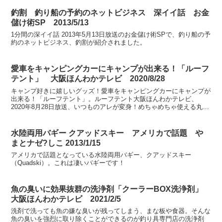
釣割 釣り船の予約のネットビジネス 深イイ話 お金
儲け術SP 2013/5/13
1分間の深イイ話 2013年5月13日放送のお金儲け術SPで、釣り船の予
約のネットビジネス、釣割が紹介されました。
愛車をキャンピングカーにキャンプが出来る！「ルーフ
テント」 大阪ほんわかテレビ 2020/8/28
キャンプ好きに嬉しいグッズ！愛車をキャンピングカーにキャンプが
出来る！「ルーフテント」。ルーフテント大阪ほんわかテレビ、
2020年8月28日放送、いつものアレが変身！めちゃめちゃ使える丸秘
アイテムSP。
水陸両用バギー クアッドスキー アメリカで話題 や
まとナゼ?しこ 2013/1/15
アメリカで話題となっている水陸両用バギー、クアッドスキー
（Quadski）。これは凄いバギーです！
魚の臭いに効果抜群の洗浄剤「クーラーBOX洗浄剤」
大阪ほんわかテレビ 2021/2/5
洗剤で洗っても魚の嫌な臭いが残ってしまう、まな板や食器。そんな
魚の臭いを強烈に取り除くことができるのが釣り具専門店の洗浄剤