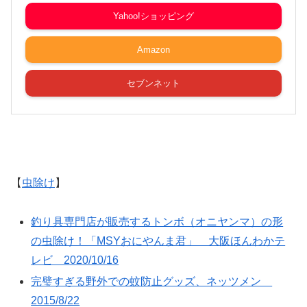
Yahoo!ショッピング
Amazon
セブンネット
【
虫除け
】
釣り具専門店が販売するトンボ（オニヤンマ）の形
の虫除け！「MSYおにやんま君」 大阪ほんわかテ
レビ 2020/10/16
完璧すぎる野外での蚊防止グッズ、ネッツメン
2015/8/22