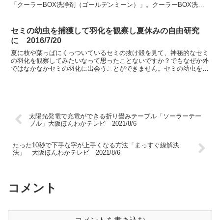
「クーラーBOX洗浄剤（ゴールデンミーン）」。クーラーBOX洗浄
剤 ゴールデンミーン大阪ほんわかテレビ 2021年2月...
セミの幼虫を捕獲して羽化を観察し夏休みの自由研究
に 2016/7/20
夏に枝や葉っぱにくっついているセミの抜け殻を見て、神秘的なセミ
の羽化を観察してみたいなって思ったことないですか？でもなぜか外
ではなかなかセミの羽化に出会うことができません。セミの幼虫を捕
まえることができれば、自宅でセミの羽化を観察することが...
太陽光発電で充電ができる折り畳みテーブル「ソーラーテー
ブル」大阪ほんわかテレビ 2021/8/6
たった10秒で下手な字が上手くなる方法「まっすぐ線解決
法」 大阪ほんわかテレビ 2021/8/6
コメント