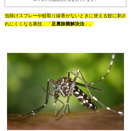
虫除けスプレーや蚊取り線香がないときに使える蚊に刺さ
れにくくなる裏技、「
足裏除菌解決法
」。