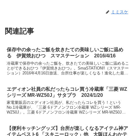
ミミスケ
関連記事
保存中の余ったご飯を炊きたての美味しいご飯に温め
る 伊賀焼おひつ スマステーション 2016/4/16
冷蔵庫で保存中の余ったご飯を、炊きたての美味しいご飯に温めるこ
とができるおひつ『伊賀焼きおひつ』。SmaSTATION!!（スマステー
ション）2016年4月16日放送、台所仕事が楽しくなる！進化した最新
キッチン便利グッズ ベストセレクション...
エディオン社員の私だったらコレ買う冷蔵庫「三菱 WZ
シリーズ MR-WZ50J」サタプラ 2024/1/20
家電量販店のエディオン社員が、私だったらコレを買う！という
No.1冷蔵庫が、「三菱 6ドアノンフロン冷蔵庫 WZシリーズ MR-
WZ50J」。三菱 6ドアノンフロン冷蔵庫 WZシリーズ MR-WZ50Jサ
タデープラス 2024年1月20日放...
【便利キッチングッズ】台所が楽しくなるアイテム神ア
イテムベスト6 「スキニーロック」他 大阪ほんわかテ