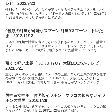
レビ 2022/9/23
便利なキッチングッズ、台所が楽しくなる神アイテムベスト6。レイ
エ 切り方がわかるカッティングボード大阪ほんわかテレビ 2022年9
月23日放送、耳よりでっせ～にて紹介。
9種類の計量が可能なスプーン 計量9スプーン トレた
ま 2012/11/13
一本で９種類の計量が出来るという優れものキッチングッズ、計量9
スプーン。ワールドビジネスサテライト トレンドたまご（トレた
ま）2012年11月13日の放送で紹介されていた計量スプーンです。計
量9スプーン
薄くて軽い土鍋「KOKURYU」 大阪ほんわかテレビ
2021/5/21
重く分厚くずっしりと重いイメージの土鍋。そんな土鍋の常識を覆す
のが薄くて軽い究極の土鍋「KOKURYU」。大阪ほんわかテレビ、
2021年5月21日放送、耳寄りでっせ～ 暮らしがワンランクアップす
る癒しグッズSPにて紹介。
男性＆女性用 お洒落イヤホン マツコの知らないイヤ
ホンの世界 2016/1/26
男性＆女性用のお洒落イヤホン。マツコの知らない世界、マツコの知
らないイヤホンの世界 2016年1月26日放送で紹介。