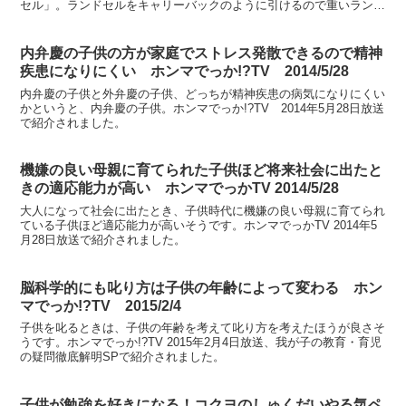
セル」。ランドセルをキャリーバックのように引けるので重いランド
セルでも移動が楽ちん！大阪ほんわかテレビ 2022年1...
内弁慶の子供の方が家庭でストレス発散できるので精神
疾患になりにくい ホンマでっか!?TV 2014/5/28
内弁慶の子供と外弁慶の子供、どっちが精神疾患の病気になりにくい
かというと、内弁慶の子供。ホンマでっか!?TV 2014年5月28日放送
で紹介されました。
機嫌の良い母親に育てられた子供ほど将来社会に出たと
きの適応能力が高い ホンマでっかTV 2014/5/28
大人になって社会に出たとき、子供時代に機嫌の良い母親に育てられ
ている子供ほど適応能力が高いそうです。ホンマでっかTV 2014年5
月28日放送で紹介されました。
脳科学的にも叱り方は子供の年齢によって変わる ホン
マでっか!?TV 2015/2/4
子供を叱るときは、子供の年齢を考えて叱り方を考えたほうが良さそ
うです。ホンマでっか!?TV 2015年2月4日放送、我が子の教育・育児
の疑問徹底解明SPで紹介されました。
子供が勉強を好きになる！コクヨのしゅくだいやる気ペ