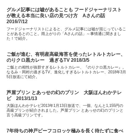
グルメ記事には嘘があることも フードジャーナリスト
が教える本当に良い店の見つけ方 Aさんの話
2016/7/12
フードジャーナリストによると、グルメ記事には嘘が混じっているこ
とがあるとのこと。雨上がりの「Aさんの話」～事情通に聞きまし
た！で紹介。
ご飯が進む、有明産高級海苔を使ったレトルトカレー、
のりクロ黒カレー 過ぎるTV 2018/3/5
ご飯との相性が抜群すぎるレトルトカレー、『のりクロ黒カレー』。
なるみ・岡村の過ぎるTV、進化しすぎるレトルトカレー、2018年3月
5日放送にて紹介。
芦屋プリン とあっせの幻のプリン 大阪ほんわかテレ
ビ 2013/1/13
大阪ほんわかテレビ2013年1月13日放送で、一個、なんと1,155円の
高級プリンが紹介されました。芦屋プリン とあっせの幻のプリンと
言う高級プリンです。
7年待ちの神戸ビーフコロッケ極みを長く待たずに食べ