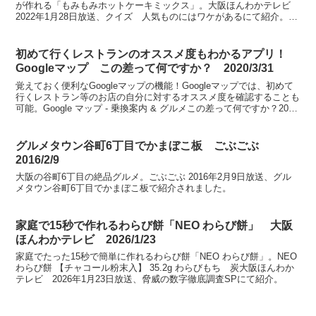
が作れる「もみもみホットケーキミックス」。大阪ほんわかテレビ
2022年1月28日放送、クイズ 人気ものにはワケがあるにて紹介。も
みもみホットケーキミックス
初めて行くレストランのオススメ度もわかるアプリ！
Googleマップ この差って何ですか？ 2020/3/31
覚えておく便利なGoogleマップの機能！Googleマップでは、初めて
行くレストラン等のお店の自分に対するオススメ度を確認することも
可能。Google マップ - 乗換案内 & グルメこの差って何ですか？2020
年3月31日放送、スマホを...
グルメタウン谷町6丁目でかまぼこ板 ごぶごぶ
2016/2/9
大阪の谷町6丁目の絶品グルメ。ごぶごぶ 2016年2月9日放送、グル
メタウン谷町6丁目でかまぼこ板で紹介されました。
家庭で15秒で作れるわらび餅「NEO わらび餅」 大阪
ほんわかテレビ 2026/1/23
家庭でたった15秒で簡単に作れるわらび餅「NEO わらび餅」。NEO
わらび餅 【チャコール粉末入】 35.2g わらびもち 炭大阪ほんわか
テレビ 2026年1月23日放送、脅威の数字徹底調査SPにて紹介。