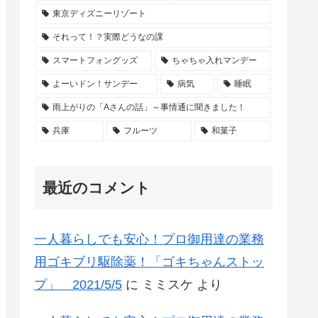
東京ディズニーリゾート
それって！？実際どうなの課
スマートフォングッズ
ちゃちゃ入れマンデー
よーいドン！サンデー
病気
睡眠
雨上がりの「Aさんの話」～事情通に聞きました！
兵庫
フルーツ
和菓子
最近のコメント
一人暮らしでも安心！プロ御用達の業務
用ゴキブリ駆除薬！「ゴキちゃんストッ
プ」 2021/5/5
に
ミミスケ
より