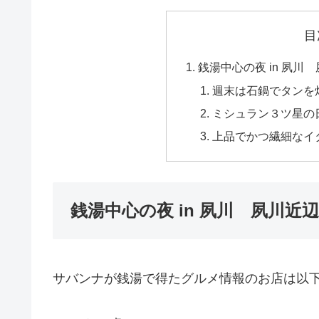
目
銭湯中心の夜 in 夙
週末は石鍋でタンを
ミシュラン３ツ星の
上品でかつ繊細なイ
銭湯中心の夜 in 夙川 夙川
サバンナが銭湯で得たグルメ情報のお店は以