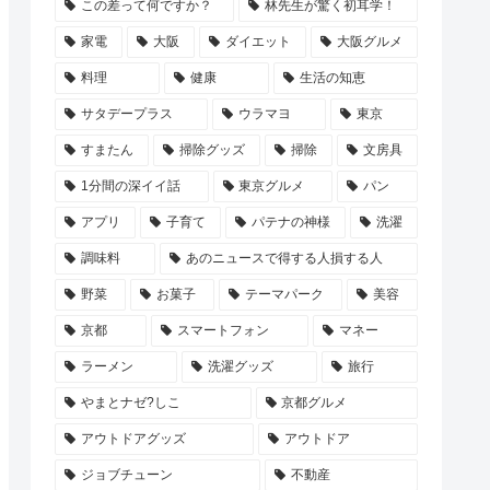
この差って何ですか？
林先生が驚く初耳学！
家電
大阪
ダイエット
大阪グルメ
料理
健康
生活の知恵
サタデープラス
ウラマヨ
東京
すまたん
掃除グッズ
掃除
文房具
1分間の深イイ話
東京グルメ
パン
アプリ
子育て
パテナの神様
洗濯
調味料
あのニュースで得する人損する人
野菜
お菓子
テーマパーク
美容
京都
スマートフォン
マネー
ラーメン
洗濯グッズ
旅行
やまとナゼ?しこ
京都グルメ
アウトドアグッズ
アウトドア
ジョブチューン
不動産