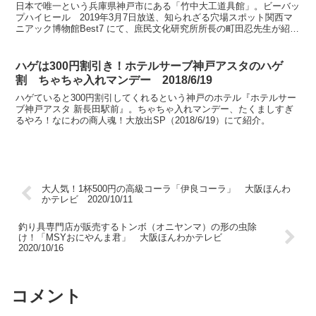
日本で唯一という兵庫県神戸市にある「竹中大工道具館」。ビーバッ
プハイヒール 2019年3月7日放送、知られざる穴場スポット関西マ
ニアック博物館Best7 にて、庶民文化研究所所長の町田忍先生が紹
介。
ハゲは300円割引き！ホテルサーブ神戸アスタのハゲ
割 ちゃちゃ入れマンデー 2018/6/19
ハゲていると300円割引してくれるという神戸のホテル『ホテルサー
ブ神戸アスタ 新長田駅前』。ちゃちゃ入れマンデー、たくましすぎ
るやろ！なにわの商人魂！大放出SP（2018/6/19）にて紹介。
大人気！1杯500円の高級コーラ「伊良コーラ」 大阪ほんわ
かテレビ 2020/10/11
釣り具専門店が販売するトンボ（オニヤンマ）の形の虫除
け！「MSYおにやんま君」 大阪ほんわかテレビ
2020/10/16
コメント