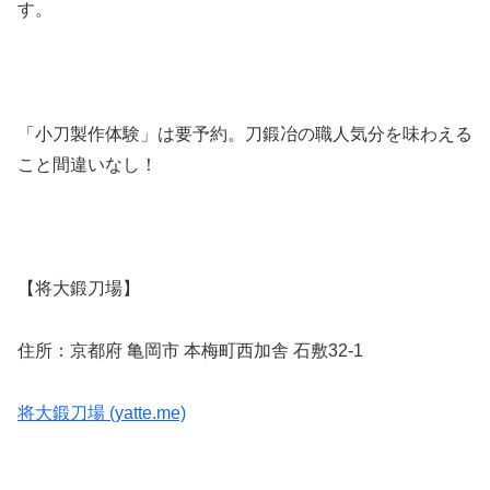
す。
「小刀製作体験」は要予約。刀鍛冶の職人気分を味わえる
こと間違いなし！
【将大鍛刀場】
住所：京都府 亀岡市 本梅町西加舎 石敷32-1
将大鍛刀場 (yatte.me)