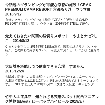
今話題のグランピングが可能な京都の施設！GRAX
PREMIUM CAMP RESORT 京都るり渓 ウラマヨ
2016/9/17
京都でグランピングができる施設「GRAX PREMIUM CAMP
RESORT 京都るり渓」。ウラマヨ 2016年9月17日にて紹介。
覚えておきたい関西の縁切りスポット やまとナゼ?し
こ 2014/8/12
やまとナゼ？しこ 2014年8月12日放送で、関西の縁切りスポットを
紹介。この関西の縁切りスポットも覚えておくと、いつか役に立ちそ
う。
大阪城を堪能しつつ飲食できる穴場 すまたん
2013/12/24
大阪城で開催中の大阪城3Dマッピングスーパーイルミネーション。
大混雑で3連休には1日に1万人も訪れた大阪城のイルミネーションで
すが、ZIP! すまたん 2013年12月24日放送で大阪城3Dマッピングス
ーパーイルミネーションの穴場が紹介され...
竹中大工道具館 知られざる穴場スポット関西マニアッ
ク博物館Best7 ビーバップハイヒール 2019/3/7