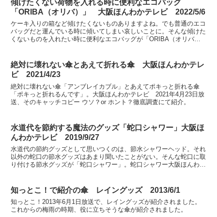
傾けたくない荷物を入れる時に便利なエコバッグ
「ORIBA（オリバ）」 大阪ほんわかテレビ 2022/5/6
ケーキ入りの箱など傾けたくないものありますよね。でも普通のエコ
バッグだと運んでいる時に傾いてしまい哀しいことに。そんな傾けた
くないものを入れたい時に便利なエコバッグが「ORIBA（オリバ） L
サイズ」。ORIBA大阪ほんわかテレビ 2022...
絶対に壊れない傘とあえて折れる傘 大阪ほんわかテレ
ビ 2021/4/23
絶対に壊れない傘「アンブレイカブル」とあえてポキっと折れる傘
「ポキっと折れるんです」。大阪ほんわかテレビ 2021年4月23日放
送、そのキャッチコピー ウソ？or ホント？徹底調査にて紹介。
水道代を節約する魔法のグッズ「蛇口シャワー」大阪ほ
んわかテレビ 2019/9/27
水道代の節約グッズとして思いつくのは、節水シャワーヘッド。それ
以外の蛇口の節水グッズはあまり聞いたことがない。そんな蛇口に取
り付ける節水グッズが「蛇口シャワー」。蛇口シャワー大阪ほんわか
テレビ 2019年9月27日放送、大ピンチを救う！超便...
知っとこ！で紹介の傘 レイングッズ 2013/6/1
知っとこ！2013年6月1日放送で、レイングッズが紹介されました。
これからの梅雨の時期、役に立ちそうな傘が紹介されました。