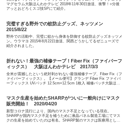
マグセラム大阪ほんわかテレビ 2018年11年30日放送、衝撃！○分後
アッとおどろくスゴ技SPにて紹介。
完璧すぎる野外での蚊防止グッズ、ネッツメン
2015/8/22
野外での活動中、完璧に蚊から身体を防御する蚊防止グッズネッツメ
ン。ウラマヨ 2015年8月22日放送、関西どうかしてるぜニューズで
紹介されました。
折れない！最強の補修テープ！Fiber Fix（ファイバーフ
ィックス） 大阪ほんわかテレビ 2017/3/3
全米が震撼したという絶対剥がれない最強補修テープ、Fiber Fix（フ
ァイバーフィックス）。【メール便可】グランデ Fiber Fix ファイバ
ーフィックス UVパッチ 12.5cm×12.5cm 1枚入 補修パッチ大阪ほん
わかテレビ 2...
マスク生産を始めたSHARPがついに一般向けにマスク
販売開始！ 2020/04/20
新型コロナ流行により、国内のマスク不足となっている現在。
SHARPが国内マスク不足を補うために液晶パネル製造工場にてマス
クの生産を始めていたのは有名。SHARP製のマスクは医療用として
提供していたと思っていましたが、ついに一般向けにマスクを...