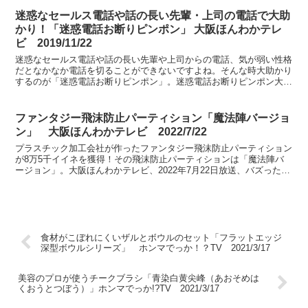
迷惑なセールス電話や話の長い先輩・上司の電話で大助
かり！「迷惑電話お断りピンポン」 大阪ほんわかテレ
ビ 2019/11/22
迷惑なセールス電話や話の長い先輩や上司からの電話、気が弱い性格
だとなかなか電話を切ることができないですよね。そんな時大助かり
するのが「迷惑電話お断りピンポン」。迷惑電話お断りピンポン大阪
ほんわかテレビ2019年11月22日放送、たったこれだ...
ファンタジー飛沫防止パーティション「魔法陣バージョ
ン」 大阪ほんわかテレビ 2022/7/22
プラスチック加工会社が作ったファンタジー飛沫防止パーティション
が8万5千イイネを獲得！その飛沫防止パーティションは「魔法陣バ
ージョン」。大阪ほんわかテレビ、2022年7月22日放送、バズった場
所に行ってみた！にて紹介。
食材がこぼれにくいザルとボウルのセット「フラットエッジ
深型ボウルシリーズ」 ホンマでっか！？TV 2021/3/17
美容のプロが使うチークブラシ「青染白黄尖峰（あおそめは
くおうとつぼう）」ホンマでっか!?TV 2021/3/17