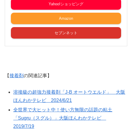
Yahoo!ショッピング
Amazon
セブンネット
【
接着剤
の関連記事】
溶接級の超強力接着剤「J-B オートウエルド」 大阪
ほんわかテレビ 2024/6/21
全世界で大ヒット中！使い方無限の話題の粘土
「Sugru（スグル）」大阪ほんわかテレビ
2019/7/19