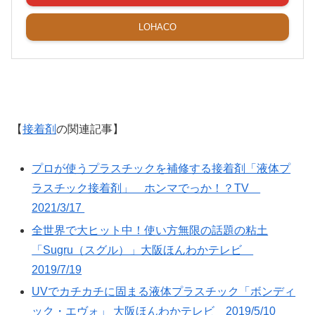
LOHACO
【
接着剤
の関連記事】
プロが使うプラスチックを補修する接着剤「液体プ
ラスチック接着剤」 ホンマでっか！？TV
2021/3/17
全世界で大ヒット中！使い方無限の話題の粘土
「Sugru（スグル）」大阪ほんわかテレビ
2019/7/19
UVでカチカチに固まる液体プラスチック「ボンディ
ック・エヴォ」 大阪ほんわかテレビ 2019/5/10