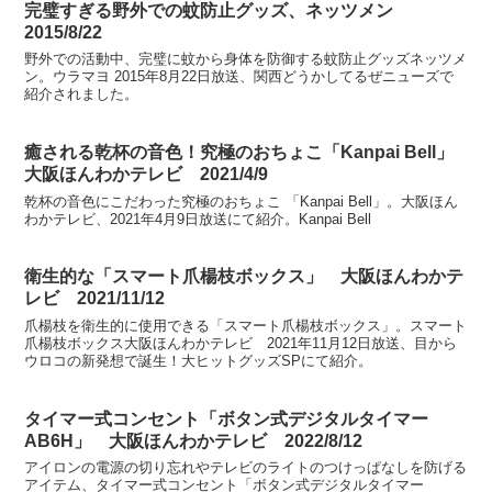
完璧すぎる野外での蚊防止グッズ、ネッツメン
2015/8/22
野外での活動中、完璧に蚊から身体を防御する蚊防止グッズネッツメ
ン。ウラマヨ 2015年8月22日放送、関西どうかしてるぜニューズで
紹介されました。
癒される乾杯の音色！究極のおちょこ「Kanpai Bell」
大阪ほんわかテレビ 2021/4/9
乾杯の音色にこだわった究極のおちょこ 「Kanpai Bell」。大阪ほん
わかテレビ、2021年4月9日放送にて紹介。Kanpai Bell
衛生的な「スマート爪楊枝ボックス」 大阪ほんわかテ
レビ 2021/11/12
爪楊枝を衛生的に使用できる「スマート爪楊枝ボックス」。スマート
爪楊枝ボックス大阪ほんわかテレビ 2021年11月12日放送、目から
ウロコの新発想で誕生！大ヒットグッズSPにて紹介。
タイマー式コンセント「ボタン式デジタルタイマー
AB6H」 大阪ほんわかテレビ 2022/8/12
アイロンの電源の切り忘れやテレビのライトのつけっぱなしを防げる
アイテム、タイマー式コンセント「ボタン式デジタルタイマー