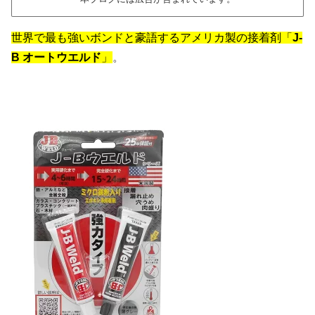
世界で最も強いボンドと豪語する
アメリカ製の接着剤「
J-
B オートウエルド
」
。