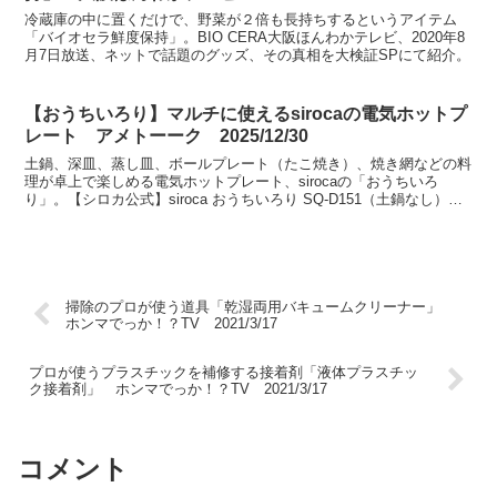
冷蔵庫の中に置くだけで、野菜が２倍も長持ちするというアイテム
「バイオセラ鮮度保持」。BIO CERA大阪ほんわかテレビ、2020年8
月7日放送、ネットで話題のグッズ、その真相を大検証SPにて紹介。
【おうちいろり】マルチに使えるsirocaの電気ホットプ
レート アメトーーク 2025/12/30
土鍋、深皿、蒸し皿、ボールプレート（たこ焼き）、焼き網などの料
理が卓上で楽しめる電気ホットプレート、sirocaの「おうちいろ
り」。【シロカ公式】siroca おうちいろり SQ-D151（土鍋なし）
SQ-D151D（土鍋あり）アメトーー...
掃除のプロが使う道具「乾湿両用バキュームクリーナー」
ホンマでっか！？TV 2021/3/17
プロが使うプラスチックを補修する接着剤「液体プラスチッ
ク接着剤」 ホンマでっか！？TV 2021/3/17
コメント