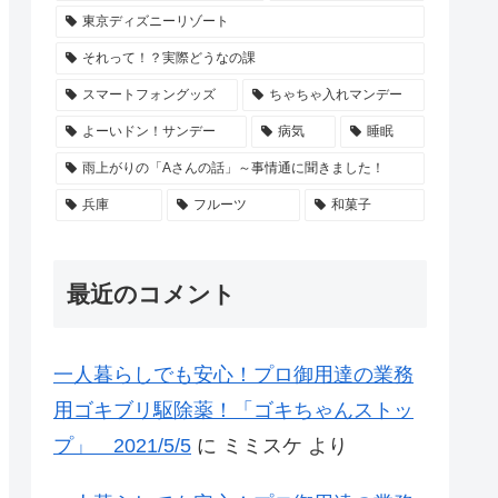
東京ディズニーリゾート
それって！？実際どうなの課
スマートフォングッズ
ちゃちゃ入れマンデー
よーいドン！サンデー
病気
睡眠
雨上がりの「Aさんの話」～事情通に聞きました！
兵庫
フルーツ
和菓子
最近のコメント
一人暮らしでも安心！プロ御用達の業務
用ゴキブリ駆除薬！「ゴキちゃんストッ
プ」 2021/5/5
に
ミミスケ
より