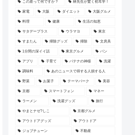
この差って何ですか？
林先生が驚く初耳学！
家電
大阪
ダイエット
大阪グルメ
料理
健康
生活の知恵
サタデープラス
ウラマヨ
東京
すまたん
掃除グッズ
掃除
文房具
1分間の深イイ話
東京グルメ
パン
アプリ
子育て
パテナの神様
洗濯
調味料
あのニュースで得する人損する人
野菜
お菓子
テーマパーク
美容
京都
スマートフォン
マネー
ラーメン
洗濯グッズ
旅行
やまとナゼ?しこ
京都グルメ
アウトドアグッズ
アウトドア
ジョブチューン
不動産