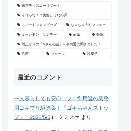
東京ディズニーリゾート
それって！？実際どうなの課
スマートフォングッズ
ちゃちゃ入れマンデー
よーいドン！サンデー
病気
睡眠
雨上がりの「Aさんの話」～事情通に聞きました！
兵庫
フルーツ
和菓子
最近のコメント
一人暮らしでも安心！プロ御用達の業務
用ゴキブリ駆除薬！「ゴキちゃんストッ
プ」 2021/5/5
に
ミミスケ
より