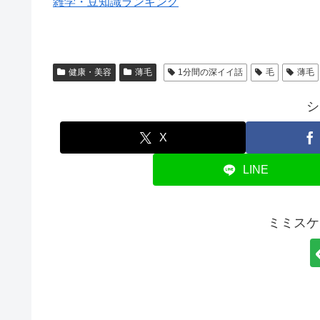
雑学・豆知識ランキング
健康・美容
薄毛
1分間の深イイ話
毛
薄毛
シ
X
LINE
ミミスケ