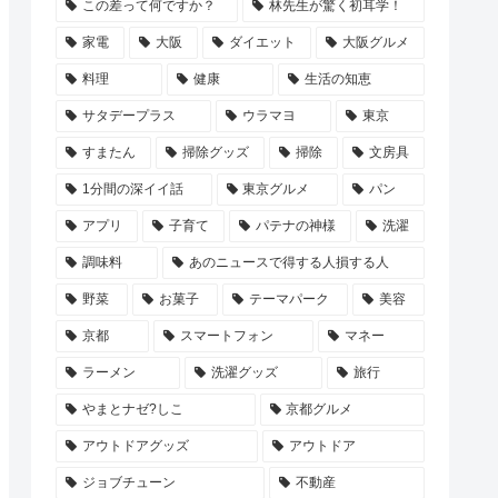
この差って何ですか？
林先生が驚く初耳学！
家電
大阪
ダイエット
大阪グルメ
料理
健康
生活の知恵
サタデープラス
ウラマヨ
東京
すまたん
掃除グッズ
掃除
文房具
1分間の深イイ話
東京グルメ
パン
アプリ
子育て
パテナの神様
洗濯
調味料
あのニュースで得する人損する人
野菜
お菓子
テーマパーク
美容
京都
スマートフォン
マネー
ラーメン
洗濯グッズ
旅行
やまとナゼ?しこ
京都グルメ
アウトドアグッズ
アウトドア
ジョブチューン
不動産