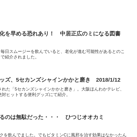
化を早める恐れあり！ 中居正広のミになる図書
て毎日スムージーを飲んでいると、老化が進む可能性があるとのこ
」で紹介されました。
、5セカンズシャインかかと磨き 2018/1/12
介された「5セカンズシャインかかと磨き」。大阪ほんわかテレビ、
8年絶対ヒットする便利グッズにて紹介。
するのは無駄だった・・・ ひつじオオカミ
クを飲んでました。でもビタミンCに風邪を治す効果はなかったん