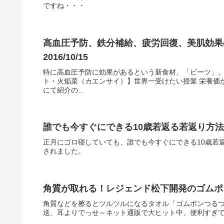
ですね・・・
高血圧予防、鉄分補給、疲労回復、美肌効
2016/10/15
特に高血圧予防に効果があるという新食材、「ビーツ」。
ト・火焔菜（カエンサイ）】世界一受けたい授業 栄養価が
にて紹介の...
誰でも今すぐにできる10歳若返る若返り方法 林
正月にゴロ寝していても、誰でも今すぐにできる10歳若返
されました。
角質が取れる！レジェンド松下開発のゴムポンつ
角質などを擦るとツルツルになるタオル「ゴムポンつるつる
送、耳よりでっせ～ネット通販で大ヒット中、便利すぎて