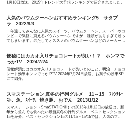
1月10日放送、2015年トレンド大予想ランキングで紹介されました。
人気のバウムクーヘンおすすめランキング5 サタプ
ラ 2022/9/3
一年通してみんなに人気のスイーツ、バウムクーヘン。スーパーやコ
ンビニで気軽に買えるバウムクーヘンですが、種類がありすぎて迷っ
てしまいます。果たしてオススメのバウムクーヘンはどのメーカーの
どのバウムクーヘンなのか？サタプラ（サタデープラス） ...
便秘にはカカオ入りチョコレートが良い！？ ホンマで
っかTV 2024/7/24
便秘解消にはカカオ入りチョコレートが良いとのこと。明治 チョコ
レート効果ホンマでっか!?TV 2024年7月24日放送、お菓子の効果SP
にて紹介。
スマステーション 真冬の行列グルメ 11～15 ﾌﾚﾝﾁﾄｰ
ｽﾄ、魚、ｽｲｰﾂ、焼き豚、おでん 2013/1/12
スマステーション（SmaSTATION!!）の2013年1月12日の放送は、新
年から並んでも食べたい最新真冬の行列グルメ ベストセレクション
15を紹介。ベストセレクション15の11/15～15/15では、人気のフレ
ンチトースト、お得な魚の詰...