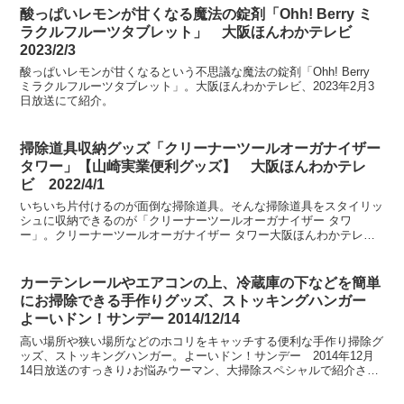
酸っぱいレモンが甘くなる魔法の錠剤「Ohh! Berry ミ
ラクルフルーツタブレット」 大阪ほんわかテレビ
2023/2/3
酸っぱいレモンが甘くなるという不思議な魔法の錠剤「Ohh! Berry
ミラクルフルーツタブレット」。大阪ほんわかテレビ、2023年2月3
日放送にて紹介。
掃除道具収納グッズ「クリーナーツールオーガナイザー
タワー」【山崎実業便利グッズ】 大阪ほんわかテレ
ビ 2022/4/1
いちいち片付けるのが面倒な掃除道具。そんな掃除道具をスタイリッ
シュに収納できるのが「クリーナーツールオーガナイザー タワ
ー」。クリーナーツールオーガナイザー タワー大阪ほんわかテレ
ビ 2022年4月1日放送、耳よりでっせ～キッチン＆収納の神...
カーテンレールやエアコンの上、冷蔵庫の下などを簡単
にお掃除できる手作りグッズ、ストッキングハンガー
よーいドン！サンデー 2014/12/14
高い場所や狭い場所などのホコリをキャッチする便利な手作り掃除グ
ッズ、ストッキングハンガー。よーいドン！サンデー 2014年12月
14日放送のすっきり♪お悩みウーマン、大掃除スペシャルで紹介され
ました。