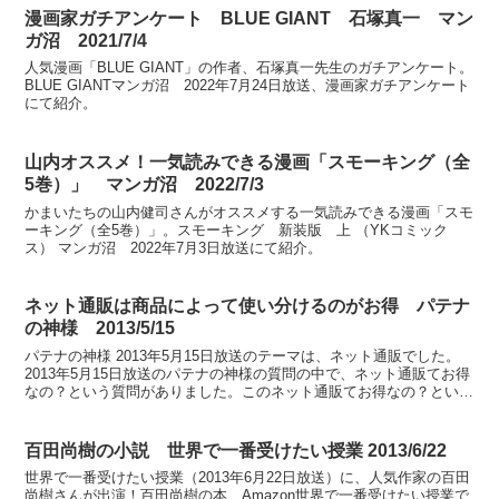
漫画家ガチアンケート BLUE GIANT 石塚真一 マン
ガ沼 2021/7/4
人気漫画「BLUE GIANT」の作者、石塚真一先生のガチアンケート。
BLUE GIANTマンガ沼 2022年7月24日放送、漫画家ガチアンケート
にて紹介。
山内オススメ！一気読みできる漫画「スモーキング（全
5巻）」 マンガ沼 2022/7/3
かまいたちの山内健司さんがオススメする一気読みできる漫画「スモ
ーキング（全5巻）」。スモーキング 新装版 上 （YKコミック
ス） マンガ沼 2022年7月3日放送にて紹介。
ネット通販は商品によって使い分けるのがお得 パテナ
の神様 2013/5/15
パテナの神様 2013年5月15日放送のテーマは、ネット通販でした。
2013年5月15日放送のパテナの神様の質問の中で、ネット通販てお得
なの？という質問がありました。このネット通販てお得なの？という
質問に答えたのが、通販研究家の村山らむねさ...
百田尚樹の小説 世界で一番受けたい授業 2013/6/22
世界で一番受けたい授業（2013年6月22日放送）に、人気作家の百田
尚樹さんが出演！百田尚樹の本 Amazon世界で一番受けたい授業で