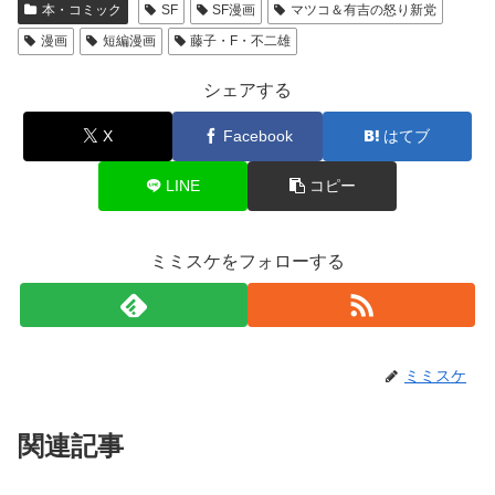
本・コミック
SF
SF漫画
マツコ＆有吉の怒り新党
漫画
短編漫画
藤子・F・不二雄
シェアする
X
Facebook
はてブ
LINE
コピー
ミミスケをフォローする
ミミスケ
関連記事