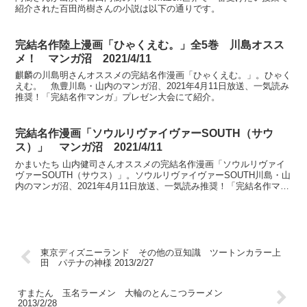
紹介された百田尚樹さんの小説は以下の通りです。
完結名作陸上漫画「ひゃくえむ。」全5巻 川島オスス
メ！ マンガ沼 2021/4/11
麒麟の川島明さんオススメの完結名作漫画「ひゃくえむ。」。ひゃく
えむ。 魚豊川島・山内のマンガ沼、2021年4月11日放送、一気読み
推奨！「完結名作マンガ」プレゼン大会にて紹介。
完結名作漫画「ソウルリヴァイヴァーSOUTH（サウ
ス）」 マンガ沼 2021/4/11
かまいたち 山内健司さんオススメの完結名作漫画「ソウルリヴァイ
ヴァーSOUTH（サウス）」。ソウルリヴァイヴァーSOUTH川島・山
内のマンガ沼、2021年4月11日放送、一気読み推奨！「完結名作マン
ガ」プレゼン大会にて紹介。
東京ディズニーランド その他の豆知識 ツートンカラー上
田 パテナの神様 2013/2/27
すまたん 玉名ラーメン 大輪のとんこつラーメン
2013/2/28