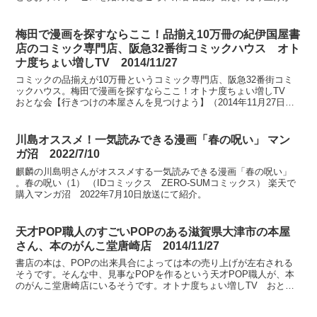
ップしたそうな。大阪ほんわかテレビ 2022年1月28...
梅田で漫画を探すならここ！品揃え10万冊の紀伊国屋書
店のコミック専門店、阪急32番街コミックハウス オト
ナ度ちょい増しTV 2014/11/27
コミックの品揃えが10万冊というコミック専門店、阪急32番街コミ
ックハウス。梅田で漫画を探すならここ！オトナ度ちょい増しTV
おとな会【行きつけの本屋さんを見つけよう】（2014年11月27日放
送）で紹介されました。
川島オススメ！一気読みできる漫画「春の呪い」 マン
ガ沼 2022/7/10
麒麟の川島明さんがオススメする一気読みできる漫画「春の呪い」
。春の呪い（1） （IDコミックス ZERO-SUMコミックス） 楽天で
購入マンガ沼 2022年7月10日放送にて紹介。
天才POP職人のすごいPOPのある滋賀県大津市の本屋
さん、本のがんこ堂唐崎店 2014/11/27
書店の本は、POPの出来具合によっては本の売り上げが左右される
そうです。そんな中、見事なPOPを作るという天才POP職人が、本
のがんこ堂唐崎店にいるそうです。オトナ度ちょい増しTV おとな
会【行きつけの本屋さんを見つけよう】（2014年11...