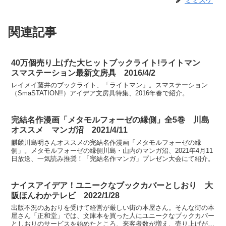
ミミスケ
関連記事
40万個売り上げた大ヒットブックライト!ライトマン
スマステーション最新文房具 2016/4/2
レイメイ藤井のブックライト、「ライトマン」。スマステーション
（SmaSTATION!!）アイデア文房具特集、2016年春で紹介。
完結名作漫画「メタモルフォーゼの縁側」全5巻 川島
オススメ マンガ沼 2021/4/11
麒麟川島明さんオススメの完結名作漫画「メタモルフォーゼの縁
側」。メタモルフォーゼの縁側川島・山内のマンガ沼、2021年4月11
日放送、一気読み推奨！「完結名作マンガ」プレゼン大会にて紹介。
ナイスアイデア！ユニークなブックカバーとしおり 大
阪ほんわかテレビ 2022/1/28
出版不況のあおりを受けて経営が厳しい街の本屋さん。そんな街の本
屋さん「正和堂」では、文庫本を買った人にユニークなブックカバー
としおりのサービスを始めたところ、来客者数が増え、売り上げがア