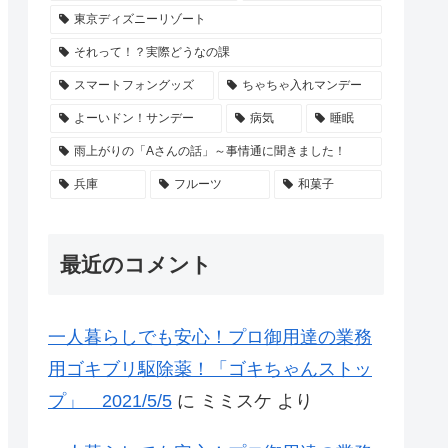
東京ディズニーリゾート
それって！？実際どうなの課
スマートフォングッズ
ちゃちゃ入れマンデー
よーいドン！サンデー
病気
睡眠
雨上がりの「Aさんの話」～事情通に聞きました！
兵庫
フルーツ
和菓子
最近のコメント
一人暮らしでも安心！プロ御用達の業務
用ゴキブリ駆除薬！「ゴキちゃんストッ
プ」 2021/5/5
に
ミミスケ
より