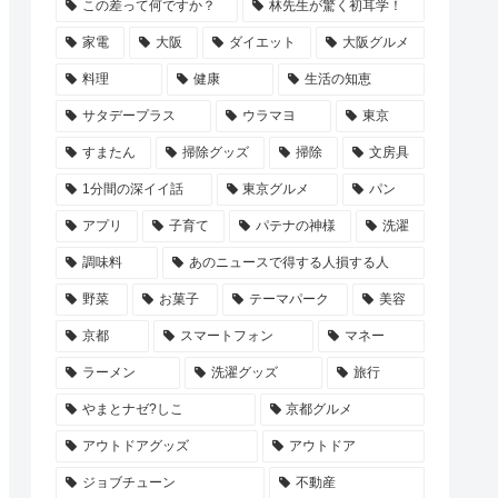
この差って何ですか？
林先生が驚く初耳学！
家電
大阪
ダイエット
大阪グルメ
料理
健康
生活の知恵
サタデープラス
ウラマヨ
東京
すまたん
掃除グッズ
掃除
文房具
1分間の深イイ話
東京グルメ
パン
アプリ
子育て
パテナの神様
洗濯
調味料
あのニュースで得する人損する人
野菜
お菓子
テーマパーク
美容
京都
スマートフォン
マネー
ラーメン
洗濯グッズ
旅行
やまとナゼ?しこ
京都グルメ
アウトドアグッズ
アウトドア
ジョブチューン
不動産