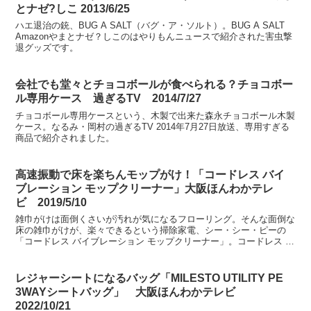
とナゼ?しこ 2013/6/25
ハエ退治の銃、BUG A SALT（バグ・ア・ソルト）。BUG A SALT
Amazonやまとナゼ？しこのはやりもんニュースで紹介された害虫撃
退グッズです。
会社でも堂々とチョコボールが食べられる？チョコボー
ル専用ケース 過ぎるTV 2014/7/27
チョコボール専用ケースという、木製で出来た森永チョコボール木製
ケース。なるみ・岡村の過ぎるTV 2014年7月27日放送、専用すぎる
商品で紹介されました。
高速振動で床を楽ちんモップがけ！「コードレス バイ
ブレーション モップクリーナー」大阪ほんわかテレ
ビ 2019/5/10
雑巾がけは面倒くさいが汚れが気になるフローリング。そんな面倒な
床の雑巾がけが、楽々できるという掃除家電、シー・シー・ピーの
「コードレス バイブレーション モップクリーナー」。コードレス バ
イブレーション モップクリーナー大阪ほんわかテレビ ...
レジャーシートになるバッグ「MILESTO UTILITY PE
3WAYシートバッグ」 大阪ほんわかテレビ
2022/10/21