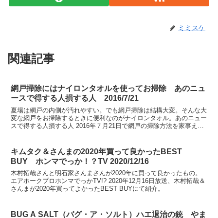
ミミスケ
関連記事
網戸掃除にはナイロンタオルを使ってお掃除 あのニュ
ースで得する人損する人 2016/7/21
夏場は網戸の内側が汚れやすい。でも網戸掃除は結構大変。そんな大
変な網戸をお掃除するときに便利なのがナイロンタオル。あのニュー
スで得する人損する人 2016年７月21日で網戸の掃除方法を家事えも
んが紹介。
キムタク＆さんまの2020年買って良かったBEST
BUY ホンマでっか！？TV 2020/12/16
木村拓哉さんと明石家さんまさんが2020年に買って良かったもの。
エアホークプロホンマでっかTV!? 2020年12月16日放送、木村拓哉＆
さんまが2020年買ってよかったBEST BUYにて紹介。
BUG A SALT（バグ・ア・ソルト）ハエ退治の銃 やま