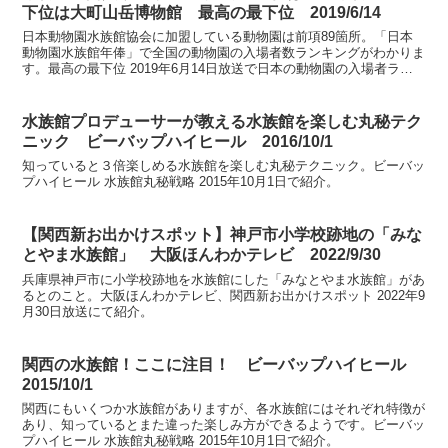
下位は大町山岳博物館 最高の最下位 2019/6/14
日本動物園水族館協会に加盟している動物園は前項89箇所。「日本
動物園水族館年俸」で全国の動物園の入場者数ランキングがわかりま
す。最高の最下位 2019年6月14日放送で日本の動物園の入場者ラン
キング（2017年度）を紹介。
水族館プロデューサーが教える水族館を楽しむ丸秘テク
ニック ビーバップハイヒール 2016/10/1
知っていると３倍楽しめる水族館を楽しむ丸秘テクニック。ビーバッ
プハイヒール 水族館丸秘戦略 2015年10月1日で紹介。
【関西新お出かけスポット】神戸市小学校跡地の「みな
とやま水族館」 大阪ほんわかテレビ 2022/9/30
兵庫県神戸市に小学校跡地を水族館にした「みなとやま水族館」があ
るとのこと。大阪ほんわかテレビ、関西新お出かけスポット 2022年9
月30日放送にて紹介。
関西の水族館！ここに注目！ ビーバップハイヒール
2015/10/1
関西にもいくつか水族館がありますが、各水族館にはそれぞれ特徴が
あり、知っているとまた違った楽しみ方ができるようです。ビーバッ
プハイヒール 水族館丸秘戦略 2015年10月1日で紹介。