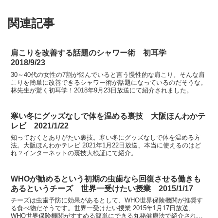
関連記事
肩こりを改善する話題のシャワー術 初耳学
2018/9/23
30～40代の女性の7割が悩んでいると言う慢性的な肩こり。そんな肩
こりを簡単に改善できるシャワー術が話題になっているのだそうな。
林先生が驚く初耳学！2018年9月23日放送にて紹介されました。
寒い冬にグッズなしで体を温める裏技 大阪ほんわかテ
レビ 2021/1/22
知っておくとありがたい裏技。寒い冬にグッズなしで体を温める方
法。大阪ほんわかテレビ 2021年1月22日放送、本当に使えるのはど
れ？インターネットの裏技大検証にて紹介。
WHOが勧めるという初期の虫歯なら回復させる働きも
あるというチーズ 世界一受けたい授業 2015/1/17
チーズは虫歯予防に効果があるとして、WHO世界保険機関が推奨す
る食べ物だそうです。世界一受けたい授業 2015年1月17日放送、
WHO世界保険機関がすすめる簡単にできる丸秘健康法で紹介されま