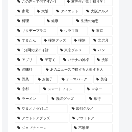
この差って何ですか？
林先生が驚く初耳学！
家電
大阪
ダイエット
大阪グルメ
料理
健康
生活の知恵
サタデープラス
ウラマヨ
東京
すまたん
掃除グッズ
掃除
文房具
1分間の深イイ話
東京グルメ
パン
アプリ
子育て
パテナの神様
洗濯
調味料
あのニュースで得する人損する人
野菜
お菓子
テーマパーク
美容
京都
スマートフォン
マネー
ラーメン
洗濯グッズ
旅行
やまとナゼ?しこ
京都グルメ
アウトドアグッズ
アウトドア
ジョブチューン
不動産