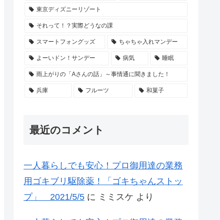
東京ディズニーリゾート
それって！？実際どうなの課
スマートフォングッズ
ちゃちゃ入れマンデー
よーいドン！サンデー
病気
睡眠
雨上がりの「Aさんの話」～事情通に聞きました！
兵庫
フルーツ
和菓子
最近のコメント
一人暮らしでも安心！プロ御用達の業務
用ゴキブリ駆除薬！「ゴキちゃんストッ
プ」 2021/5/5
に
ミミスケ
より