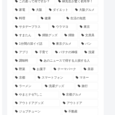
この差って何ですか？
林先生が驚く初耳学！
家電
大阪
ダイエット
大阪グルメ
料理
健康
生活の知恵
サタデープラス
ウラマヨ
東京
すまたん
掃除グッズ
掃除
文房具
1分間の深イイ話
東京グルメ
パン
アプリ
子育て
パテナの神様
洗濯
調味料
あのニュースで得する人損する人
野菜
お菓子
テーマパーク
美容
京都
スマートフォン
マネー
ラーメン
洗濯グッズ
旅行
やまとナゼ?しこ
京都グルメ
アウトドアグッズ
アウトドア
ジョブチューン
不動産