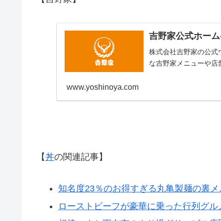
吉野家公式ホーム
株式会社吉野家の公式
な吉野家メニューや店
www.yoshinoya.com
【
丼
の関連記事】
知名度23％のお得すぎる丸亀製麺の裏メニュ
ローストビーフが豪華に乗った行列グルメ 