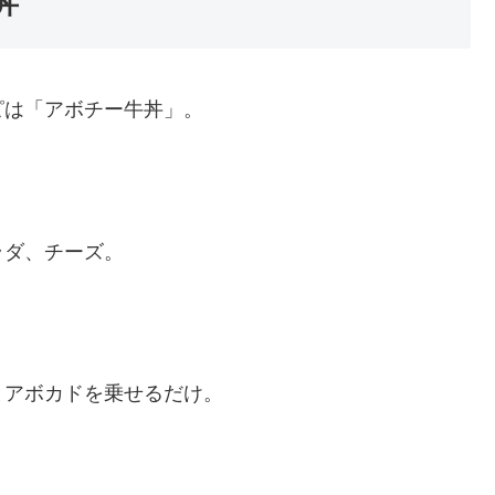
丼
ピは「アボチー牛丼」。
ラダ、チーズ。
とアボカドを乗せるだけ。