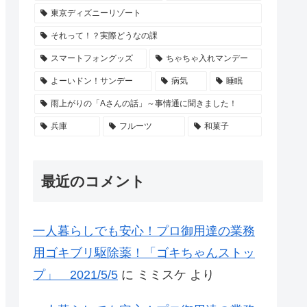
東京ディズニーリゾート
それって！？実際どうなの課
スマートフォングッズ
ちゃちゃ入れマンデー
よーいドン！サンデー
病気
睡眠
雨上がりの「Aさんの話」～事情通に聞きました！
兵庫
フルーツ
和菓子
最近のコメント
一人暮らしでも安心！プロ御用達の業務
用ゴキブリ駆除薬！「ゴキちゃんストッ
プ」 2021/5/5
に
ミミスケ
より